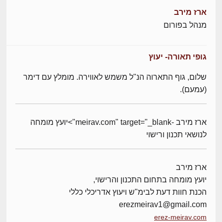
ארז מירב
מנהל בפורום
גופי תאורה- יעוץ
שלום, גוף התארוה הנ"ל משמש לאווירה. מומלץ עם דימר
(עמעם).
ארז מירב -meirav.com" target="_blank">יועץ מומחה
לנושאי תכנון ורישוי
ארז מירב
יועץ מומחה בתחום התכנון והרישוי,
הכנת חוות דעת לבימ"ש ויעוץ אדריכלי כללי
erezmeirav1@gmail.com
erez-meirav.com