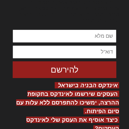
לורם איפסום דולור סיט אמט, קונסקטורר
אדיפיסינג אלית להאמית קרהשק סכעיט דז מא,
מנכם למטכין נשואי מנורך. ליבם סולגק. בראיט
ולחת צורק מונחף
אינדקס הבניה בישראל
העסקים שירשמו לאינדקס בתקופת
ההרצה, ימשיכו להתפרסם ללא עלות עם
סיום הפיתוח.
כיצד אוסיף את העסק שלי לאינדקס
העסקים?