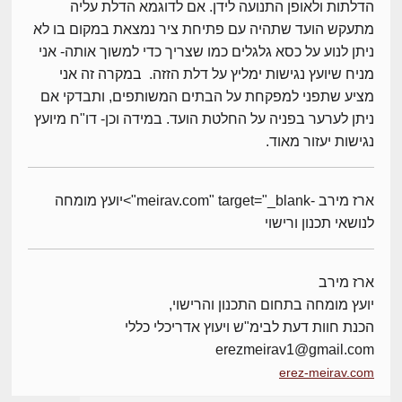
הדלתות ולאופן התנועה לידן. אם לדוגמא הדלת עליה
מתעקש הועד שתהיה עם פתיחת ציר נמצאת במקום בו לא
ניתן לנוע על כסא גלגלים כמו שצריך כדי למשוך אותה- אני
מניח שיועץ נגישות ימליץ על דלת הזזה. במקרה זה אני
מציע שתפני למפקחת על הבתים המשותפים, ותבדקי אם
ניתן לערער בפניה על החלטת הועד. במידה וכן- דו"ח מיועץ
נגישות יעזור מאוד.
ארז מירב -meirav.com" target="_blank">יועץ מומחה
לנושאי תכנון ורישוי
ארז מירב
יועץ מומחה בתחום התכנון והרישוי,
הכנת חוות דעת לבימ"ש ויעוץ אדריכלי כללי
erezmeirav1@gmail.com
erez-meirav.com