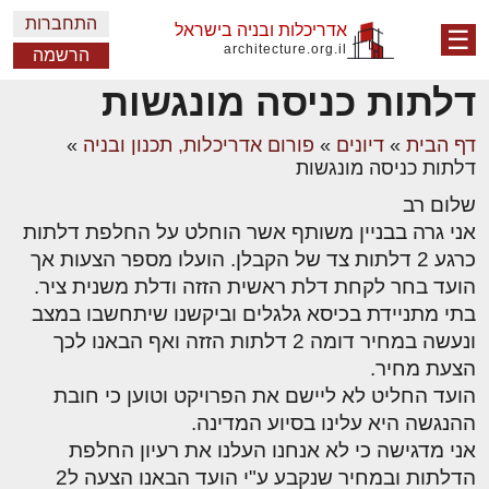
התחברות
אדריכלות ובניה בישראל
☰
architecture.org.il
הרשמה
דלתות כניסה מונגשות
דף הבית
»
דיונים
»
פורום אדריכלות, תכנון ובניה
»
דלתות כניסה מונגשות
שלום רב
אני גרה בבניין משותף אשר הוחלט על החלפת דלתות
כרגע 2 דלתות צד של הקבלן. הועלו מספר הצעות אך
הועד בחר לקחת דלת ראשית הזזה ודלת משנית ציר.
בתי מתניידת בכיסא גלגלים וביקשנו שיתחשבו במצב
ונעשה במחיר דומה 2 דלתות הזזה ואף הבאנו לכך
הצעת מחיר.
הועד החליט לא ליישם את הפרויקט וטוען כי חובת
ההנגשה היא עלינו בסיוע המדינה.
אני מדגישה כי לא אנחנו העלנו את רעיון החלפת
הדלתות ובמחיר שנקבע ע"י הועד הבאנו הצעה ל2