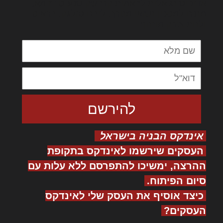
אדיפיסינג אלית להאמית קרהשק סכעיט דז מא,
מנכם למטכין נשואי מנורך. ליבם סולגק. בראיט
ולחת צורק מונחף
אינדקס הבניה בישראל
העסקים שירשמו לאינדקס בתקופת
ההרצה, ימשיכו להתפרסם ללא עלות עם
סיום הפיתוח.
כיצד אוסיף את העסק שלי לאינדקס
העסקים?