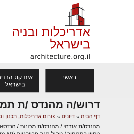
אדריכלות ובניה
בישראל
architecture.org.il
ראשי
אינדקס הבניה
בישראל
דרוש/ה מהנדס /ת תמחו
פורום אדריכלות, תכנון
פ
אדריכלות: פרוגרמות,
נדל"ן: זכו
דף הבית
»
דיונים
»
פורום אדריכלות, תכנון וב
מקצועות
ובניה
נ
מחקר ועיון
ועסקאות
מהנדס/ת אזרחי / מהנדס/ת מכונות / הנדסאי/
אדריכלים - מעצב
בנייה
עיצוב הבי
יעוץ מקצועי לבונים, למשפצים
מת
ניסיון בתמחור / ניהול מגה פרויקטים (50 מיליון ¤ ומעלה) – חובה