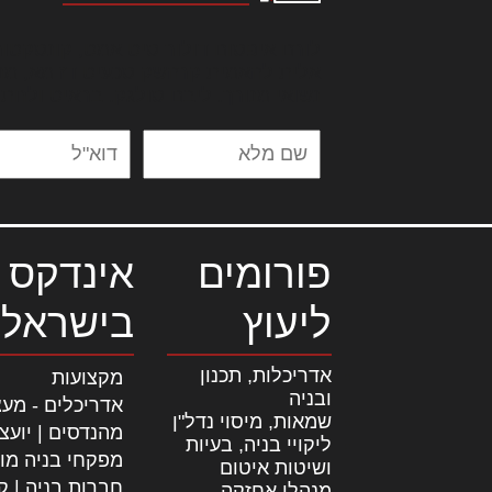
לורם איפסום דולור סיט אמט, קונסקטור
אלית להאמית קרהשק סכעיט דז מא, מנ
נשואי מנורך. ליבם סולגק. בראיט ולחת
פורומים
אינדקס 
ליעוץ
בישראל
אדריכלות, תכנון
מקצועות
ובניה
אדריכלים - מעצ
שמאות, מיסוי נדל"ן
מהנדסים | יועצ
ליקויי בניה, בעיות
מפקחי בניה מו
ושיטות איטום
חברות בניה | קב
מנהלי אחזקה