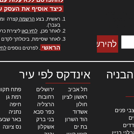
כיצד אוסיף את העסק ש
ר אדיפיסינג
ראשית, בצע
הרשמה
קצרה ומה
כם למטכין
בעבר).
 צורק מונחף
לאחר מכן,
לחץ כאן
ליצירת כרט
לאחר שסיימת, ביכולתך לקדם 
הראשי
. לפרטים נוספים
לחץ
הבניה
אינדקס לפי עיר
תל אביב
|
ירושלים
|
פתח תקוו
ראשון לציון
|
רחובות
|
רמת גן
|
חולון
|
הרצליה
|
חיפה
|
בי פנים
אשדוד
|
כפר סבא
|
נתניה
|
ים
הוד השרון
|
בני ברק
|
באר שבע
דדים
בת ים
|
אשקלון
|
נס ציונה
|
לני בניין