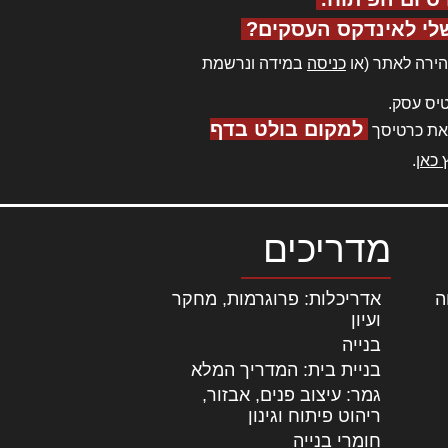
לי לאינדקס העסקים?
ירה לאתר (או
כניסה
במידה ונרשמת
יס עסק.
למקום בולט בדף
את כרטיסך
 כאן
.
מדריכים
ה
|
אדריכלות: פרוגרמות, מחקר
ועיון
בנייה
בניית בית: המדריך המלא
גמר: עיצוב פנים, אבזור,
|
ריהוט פיתוח וגינון
חומרי בנייה