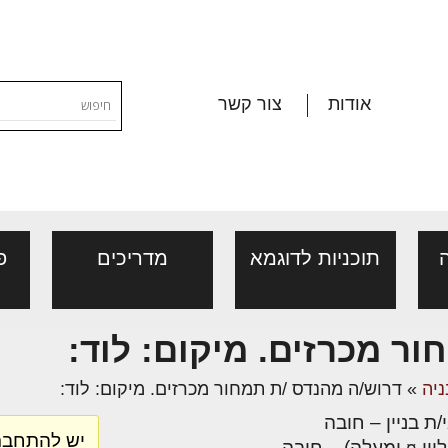
אודות
צור קשר
תוכניות לדוגמא
מדריכים
פ
השקעה חכמה בעתיד: המדריך
ר מכרזים. מיקום: לוד:
נדלן עסקי ועסקים למכירה
ורום שמאות, מיסוי
פורום ליקויי בניה, בעיות
יות, אגרות
ההזדמנויות הגדולות בשוק המסח
ניה
»
דרוש/ה מהנדס /ת תמחור מכרזים. מיקום: לוד:
דל"ן
ושיטות איטום
ההשקעות מציע כיום מגוון רחב 
ת בניין – חובה
בין נכסים מסחריים לבין פעילו
י פנים
ת
יש להתחבר
ן מענה בנושאי נדל"ן/
ייעוץ מקצועי לבונים, למשפצים