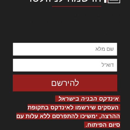
לורם איפסום דולור סיט אמט, קונסקטורר
אדיפיסינג אלית להאמית קרהשק סכעיט דז מא,
מנכם למטכין נשואי מנורך. ליבם סולגק. בראיט
ולחת צורק מונחף
אינדקס הבניה בישראל
העסקים שירשמו לאינדקס בתקופת
ההרצה, ימשיכו להתפרסם ללא עלות עם
סיום הפיתוח.