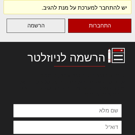
יש להתחבר למערכת על מנת להגיב.
התחברות
הרשמה
הרשמה לניוזלטר
לורם איפסום דולור סיט אמט, קונסקטורר
אדיפיסינג אלית להאמית קרהשק סכעיט דז מא,
מנכם למטכין נשואי מנורך. ליבם סולגק. בראיט
ולחת צורק מונחף