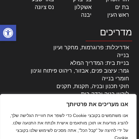
בת ים
|
אשקלון
|
נס ציונה
|
ראש העין
|
יבנה
|
פתח סרגל
מדריכים
אדריכלות: פרוגרמות, מחקר ועיון
בנייה
בניית בית: המדריך המלא
גמר: עיצוב פנים, אבזור, ריהוט פיתוח וגינון
חומרי בנייה
חוקי תכנון ובניה, תקנות, תקנים
ליקויי בניה ובדק בית
נדל"ן: זכויות, אגרות ועסקאות
אנו מעריכים את פרטיותך
עיצוב הבית
אנו משתמשים בקובצי Cookie כדי לשפר את חוויית הגלישה שלך,
עקרונות ניהול אחזקה מתקדמות
להציג מודעות או תוכן מותאמים אישית ולנתח את התנועה שלנו.
צילום אדריכלי
על ידי לחיצה על "קבל הכל", אתה מסכים לשימוש שלנו בקובצי
שיווק נדלן
Cookie.