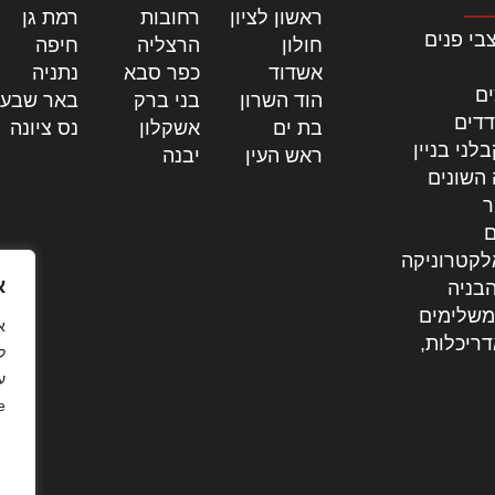
ראשון לציון
|
רחובות
|
רמת גן
|
בי פנים
חולון
|
הרצליה
|
חיפה
|
אשדוד
|
כפר סבא
|
נתניה
|
ים
הוד השרון
|
בני ברק
|
באר שבע
דדים
בת ים
|
אשקלון
|
נס ציונה
|
לני בניין
ראש העין
|
יבנה
|
 השונים
ר
ם
לקטרוניקה
א
בניה
משלימים
דריכלות,
ל
ע
.