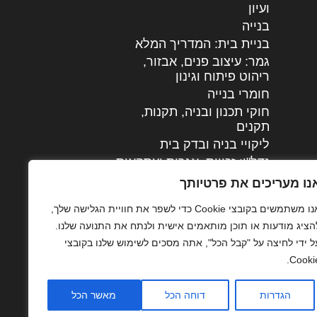
ועיון
בנייה
בניית בית: המדריך המלא
גמר: עיצוב פנים, אבזור,
|
ריהוט פיתוח וגינון
חומרי בנייה
חוקי תכנון ובניה, תקנות,
תקנים
ליקויי בניה ובדק בית
נדל"ן: זכויות, אגרות ועסקאות
עיצוב הבית
נו מעריכים את פרטיותך
עקרונות ניהול אחזקה
אנו משתמשים בקובצי Cookie כדי לשפר את חוויית הגלישה שלך,
מתקדמות
הציג מודעות או תוכן מותאמים אישית ולנתח את התנועה שלנו.
צילום אדריכלי
ל ידי לחיצה על "קבל הכל", אתה מסכים לשימוש שלנו בקובצי
שיווק נדלן
Cookie
שיטות בניה: מפרטים
והמלצות
הגדרות
דוחה הכל
מאשר הכל
תוכן שיווקי