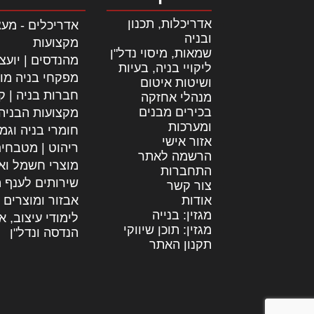
אדריכלות, תכנון
אדריכלים - מעצ
ובניה
מקצועות
שמאות, מיסוי נדל"ן
מהנדסים | יועצ
ליקויי בניה, בעיות
מפקחי בניה מו
ושיטות איטום
חברות בניה | קב
מנהלי אחזקה
בכירים מבנים
מקצועות הבניה
ומערכות
חומרי בניה וגמ
אזור אישי
ריהוט | מטבחי
הרשמה לאתר
מוצרי חשמל וא
התחברות
שירותים לענף ה
צור קשר
אודות
אבזור ומוצרים 
מגזין: בנייה
לימודי עיצוב, א
מגזין: תוכן שיווקי
הנדסה ונדל"ן
תקנון האתר