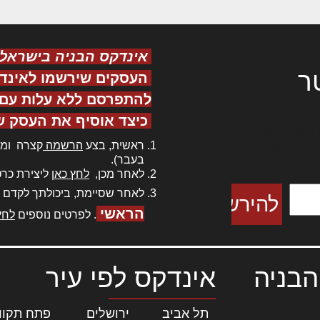
אינדקס הבניה בישראל
ר
העסקים שירשמו לאינד
להתפרסם ללא עלות עם ס
כיצד אוסיף את העסק ש
ר אדיפיסינג
ראשית, בצע
הרשמה
קצרה ומה
כם למטכין
בעבר).
 צורק מונחף
לאחר מכן,
לחץ כאן
ליצירת כרט
לאחר שסיימת, ביכולתך לקדם 
הראשי
. לפרטים נוספים
לחץ
הבניה
אינדקס לפי עיר
תל אביב
|
ירושלים
|
פתח תקוו