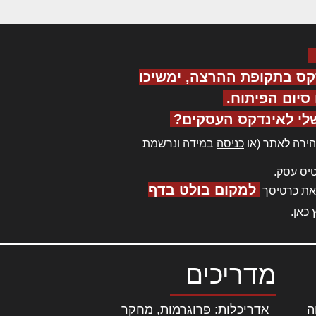
קס בתקופת ההרצה, ימשיכו
יום הפיתוח.
לי לאינדקס העסקים?
ירה לאתר (או
כניסה
במידה ונרשמת
יס עסק.
למקום בולט בדף
את כרטיסך
 כאן
.
מדריכים
ה
|
אדריכלות: פרוגרמות, מחקר