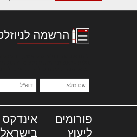
הרשמה לניוזלט
לורם איפסום דולור סיט אמט, קונסקטור
אלית להאמית קרהשק סכעיט דז מא, מנ
נשואי מנורך. ליבם סולגק. בראיט ולחת
פורומים
אינדקס 
ליעוץ
בישראל