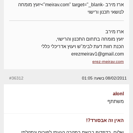
ארז מירב -meirav.com" target="_blank">יועץ מומחה
לנושאי תכנון ורישוי
ארז מירב
יועץ מומחה בתחום התכנון והרישוי,
הכנת חוות דעת לבימ"ש ויעוץ אדריכלי כללי
erezmeirav1@gmail.com
erez-meirav.com
08/02/2011 בשעה 01:05
#36312
alonl
משתתף
האין זה אבסורד?!
שלום, בדפדוף ברשת במקרה הגעתי לפורום ונתקלתי