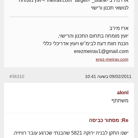
ארז מירב -meirav.com" target="_blank">יועץ מומחה
לנושאי תכנון ורישוי
ארז מירב
יועץ מומחה בתחום התכנון והרישוי,
הכנת חוות דעת לבימ"ש ויעוץ אדריכלי כללי
erezmeirav1@gmail.com
erez-meirav.com
09/02/2011 בשעה 10:41
#36310
alonl
משתתף
Re: מסתור כביסה
ישנו התקן לבניה ירוקה 5821 שהבנתי שכרגע עובר רוויזיה.