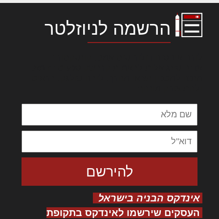
הרשמה לניוזלטר
לורם איפסום דולור סיט אמט, קונסקטורר
אדיפיסינג אלית להאמית קרהשק סכעיט דז מא,
מנכם למטכין נשואי מנורך. ליבם סולגק. בראיט
ולחת צורק מונחף
אינדקס הבניה בישראל
העסקים שירשמו לאינדקס בתקופת