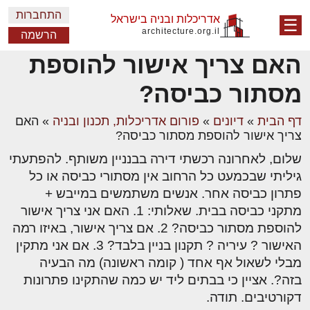
התחברות
אדריכלות ובניה בישראל
☰
architecture.org.il
הרשמה
האם צריך אישור להוספת
מסתור כביסה?
דף הבית
»
דיונים
»
פורום אדריכלות, תכנון ובניה
»
האם
צריך אישור להוספת מסתור כביסה?
שלום, לאחרונה רכשתי דירה בבנניין משותף. להפתעתי
גיליתי שבכמעט כל הרחוב אין מסתורי כביסה או כל
פתרון כביסה אחר. אנשים משתמשים במייבש +
מתקני כביסה בבית. שאלותי: 1. האם אני צריך אישור
להוספת מסתור כביסה? 2. אם צריך אישור, באיזו רמה
האישור ? עיריה ? תקנון בניין בלבד? 3. אם אני מתקין
מבלי לשאול אף אחד ( קומה ראשונה) מה הבעיה
בזה?. אציין כי בבתים ליד יש כמה שהתקינו פתרונות
דקורטיבים. תודה.