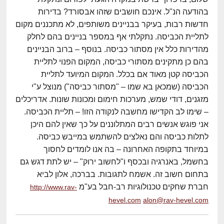
בהודעה הנ"ל. אינכם חושבים שזהו אבסורד? בדירות
חדשות רבות, בעיקר בבניינים משותפים, לא מתכננים מקום
לתליית הכביסה. נתקלתי אף במספר בניינים בהם לחלק
מהדירות כלל אין מסתור כביסה. בנוסף – ברוב הבניינים
בהם כן מתקינים מסתורי כביסה, המקום הפנוי לתליית
הכביסה קטן מאוד אם בכלל. המקום המיועד לתליית
הכביסה (שמכאן בא שמו – "מסתור כביסה") מנוצל ע"י
מזגנים, דודי שמש, מערכות חימום ומכונות שונות. אדריכלים
– שימו לב הקדישו מחשבה לנקודה הזו! – תליית הכביסה.
אני פוגש אנשים רבים המתלוננים על כך שאין להם היכן
לתלות כביסה והם נאלצים להשתמש במייבש כביסה.
במיוחד בתקופה האחרונה – בה אנו לומדים לחסוך
בחשמל, באנרגיה ובכסף ו"לחשוב ירוק" – יש לתת דגש גם
בתחום חשוב זה. אשמח לתגובות. בברכה, אלון לביא
חברת שחקים טכנולוגיות רב-חבל בע"מ
http://www.rav-
hevel.com
alon@rav-hevel.com