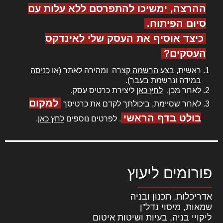
ההרצה, ימשיכו להתפרסם ללא עלות עם
סיום הפיתוח.
כיצד אוסיף את העסק שלי לאינדקס
העסקים?
ראשית, בצע
הרשמה
קצרה ומהירה לאתר (או
כניסה
במידה ונרשמת בעבר).
לאחר מכן,
לחץ כאן
ליצירת כרטיס עסק.
למקום
לאחר שסיימת, ביכולתך לקדם את כרטיסך
בולט בדף הראשי
. לפרטים נוספים
לחץ כאן
.
פורומים ליעוץ
אדריכלות, תכנון ובניה
שמאות, מיסוי נדל"ן
ליקויי בניה, בעיות ושיטות איטום