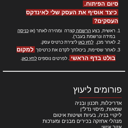
סיום הפיתוח.
כיצד אוסיף את העסק שלי לאינדקס
העסקים?
ראשית, בצע
הרשמה
קצרה ומהירה לאתר (או
כניסה
במידה ונרשמת בעבר).
לאחר מכן,
לחץ כאן
ליצירת כרטיס עסק.
למקום
לאחר שסיימת, ביכולתך לקדם את כרטיסך
בולט בדף הראשי
. לפרטים נוספים
לחץ כאן
.
פורומים ליעוץ
אדריכלות, תכנון ובניה
שמאות, מיסוי נדל"ן
ליקויי בניה, בעיות ושיטות איטום
מנהלי אחזקה בכירים מבנים ומערכות
אזור אישי