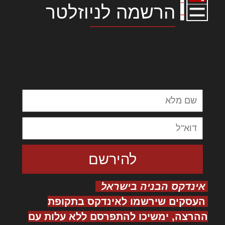
הרשמה לניוזלטר
לורם איפסום דולור סיט אמט, קונסקטורר
אדיפיסינג אלית להאמית קרהשק סכעיט דז מא,
מנכם למטכין נשואי מנורך. ליבם סולגק. בראיט
ולחת צורק מונחף
אינדקס הבניה בישראל
העסקים שירשמו לאינדקס בתקופת
ההרצה, ימשיכו להתפרסם ללא עלות עם