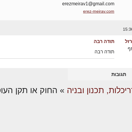
erezmeirav1@gmail.com
erez-meirav.com
זל
תודה רבה
ף
תודה רבה
תגובות
יכלות, תכנון ובניה
»
החוק או תקן העו