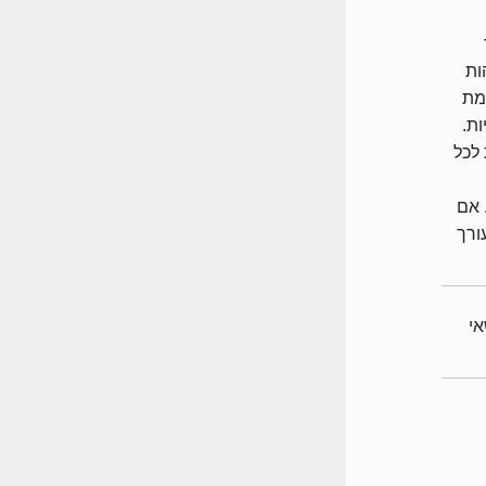
זהות
ימת
ת.
 אחת לכל
לרכוש רק 20 חניות. אם
ורך
לנושאי