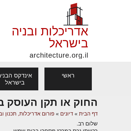
אדריכלות ובניה
בישראל
architecture.org.il
ראשי
אינדקס הבניה
בישראל
החוק או תקן העוסק ב
פורום אדריכלות, תכנון
פ
אדריכלות: פרוגרמות,
נדל"ן: זכו
דף הבית
»
דיונים
»
פורום אדריכלות, תכנון וב
אדריכלים - מעצב
ובניה
נ
מחקר ועיון
ועסקאות
שלום רב.
מקצועות
בנייה
עיצוב הבי
יעוץ מקצועי לבונים, למשפצים
מת
רכשתי נכס במרכז מסחרי בבית שמש.