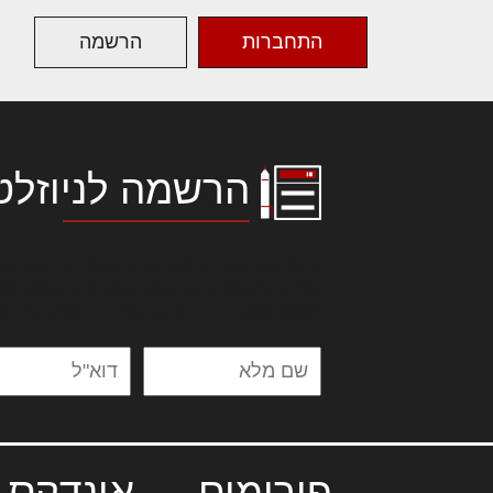
התחברות
הרשמה
הרשמה לניוזלט
לורם איפסום דולור סיט אמט, קונסקטור
אלית להאמית קרהשק סכעיט דז מא, מנ
נשואי מנורך. ליבם סולגק. בראיט ולחת
פורומים
אינדקס 