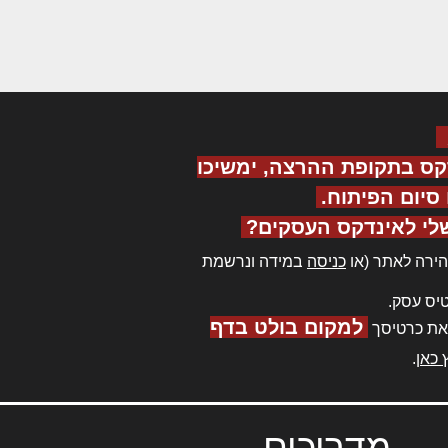
קס בתקופת ההרצה, ימשיכו
יום הפיתוח.
לי לאינדקס העסקים?
ירה לאתר (או
כניסה
במידה ונרשמת
יס עסק.
למקום בולט בדף
את כרטיסך
 כאן
.
מדריכים