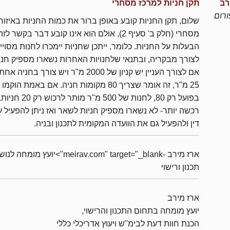
רב
תקן חניות למרכז מסחרי
רום
שלום, תקן החניות קובע באופן ברור את כמות החניות באיזור
מסחרי (חלק ב' סעיף 2), אולם הוא אינו קובע דבר בקשר ל
הבעלות על החניות. כלומר, ייתכן שחניות יימכרו לחנות מסוי
לצורך מבקריה, ובתנאי שלחנויות האחרות נשארו מספיק חניו
אם לצורך העניין יש קניון של 2000 מ"ר ויש צורך בחניה
25 מ"ר, זה אומר שצריך 80 מקומות חניה. אם באמת הוקמו
בפועל רק 80, לחנות של 500 מ"ר מותר 
רכשה יותר- לא נשארו מספיק חניות לשאר ואז ניתן להפעיל ע
דין ולהפעיל גם את הוועדה המקומית לתכנון ובניה.
ארז מירב -meirav.com" target="_blank">יועץ מומחה 
תכנון ורישוי
ארז מירב
יועץ מומחה בתחום התכנון והרישוי,
הכנת חוות דעת לבימ"ש ויעוץ אדריכלי כללי