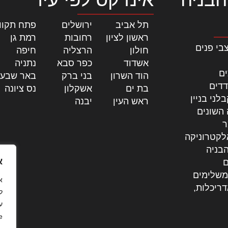
תל אביב
|
ירושלים
|
פתח תקוו
ראשון לציון
|
רחובות
|
רמת גן
|
בי פנים
חולון
|
הרצליה
|
חיפה
|
אשדוד
|
כפר סבא
|
נתניה
|
ים
הוד השרון
|
בני ברק
|
באר שבע
דדים
בת ים
|
אשקלון
|
נס ציונה
|
לני בניין
ראש העין
|
יבנה
|
 השונים
ר
לקטרוניקה
בניה
א
ם
משלימים
דריכלות,
ל
ע
.