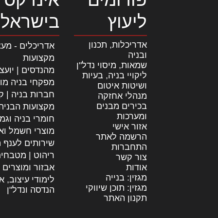
ליעוץ
בישראל
אדריכלות, תכנון
אדריכלים - מעצ
ובניה
מקצועות
שמאות, מיסוי נדל"ן
מהנדסים | יועצ
ליקויי בניה, בעיות
מפקחי בניה מו
ושיטות איטום
חברות בניה | קב
מנהלי אחזקה
בכירים מבנים
מקצועות הבניה
ומערכות
חומרי בניה וגמ
אזור אישי
מוצרי חשמל וא
הרשמה לאתר
שירותים לענף ה
התחברות
ריהוט | מטבחי
צור קשר
אודות
אבזור ומוצרים 
מגזין: בנייה
לימודי עיצוב, א
מגזין: תוכן שיווקי
הנדסה ונדל"ן
תקנון האתר