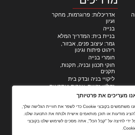
ה
|
אדריכלות: פרוגרמות, מחקר
ועיון
בנייה
בניית בית: המדריך המלא
גמר: עיצוב פנים, אבזור,
|
ריהוט פיתוח וגינון
חומרי בנייה
חוקי תכנון ובניה, תקנות,
תקנים
ליקויי בניה ובדק בית
נדל"ן: זכויות, אגרות ועסקאות
עיצוב הבית
נו מעריכים את פרטיותך
עקרונות ניהול אחזקה
אנו משתמשים בקובצי Cookie כדי לשפר את חוויית הגלישה שלך,
מתקדמות
הציג מודעות או תוכן מותאמים אישית ולנתח את התנועה שלנו.
צילום אדריכלי
ל ידי לחיצה על "קבל הכל", אתה מסכים לשימוש שלנו בקובצי
שיווק נדלן
Cookie
שיטות בניה: מפרטים