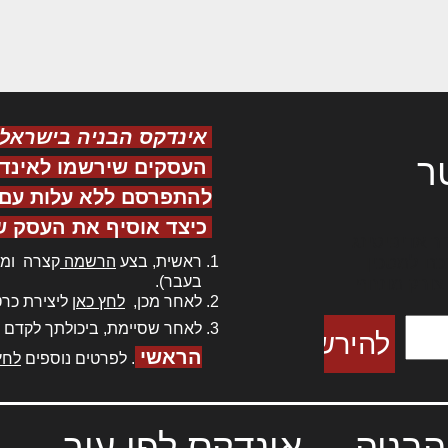
אינדקס הבניה בישראל
ר
העסקים שירשמו לאינד
להתפרסם ללא עלות עם ס
כיצד אוסיף את העסק ש
ר אדיפיסינג
ראשית, בצע
הרשמה
קצרה ומה
כם למטכין
בעבר).
 צורק מונחף
לאחר מכן,
לחץ כאן
ליצירת כרט
לאחר שסיימת, ביכולתך לקדם 
הראשי
. לפרטים נוספים
לחץ
הבניה
אינדקס לפי עיר