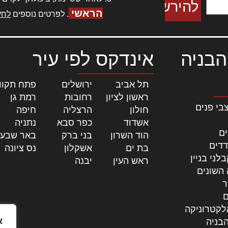
הראשי
. לפרטים נוספים
לחץ
הבניה
אינדקס לפי עיר
תל אביב
|
ירושלים
|
פתח תקוו
ראשון לציון
|
רחובות
|
רמת גן
|
בי פנים
חולון
|
הרצליה
|
חיפה
|
אשדוד
|
כפר סבא
|
נתניה
|
ים
הוד השרון
|
בני ברק
|
באר שבע
דדים
בת ים
|
אשקלון
|
נס ציונה
|
לני בניין
ראש העין
|
יבנה
|
 השונים
ר
ם
לקטרוניקה
א
בניה