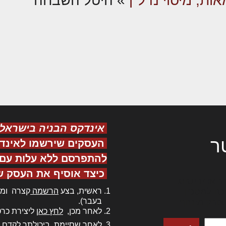
ות, מיסוי נדל"ן
»
היטל השבחה
אינדקס הבניה בישראל
ר
העסקים שירשמו לאינד
להתפרסם ללא עלות עם ס
כיצד אוסיף את העסק ש
ר אדיפיסינג
ראשית, בצע
הרשמה
קצרה ומה
כם למטכין
בעבר).
 צורק מונחף
לאחר מכן,
לחץ כאן
ליצירת כרט
לאחר שסיימת, ביכולתך לקדם 