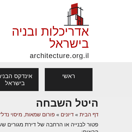
אדריכלות ובניה
בישראל
architecture.org.il
ראשי
אינדקס הבניה
בישראל
היטל השבחה
פורום אדריכלות, תכנון
פ
אדריכלות: פרוגרמות,
נדל"ן: זכו
דף הבית
»
דיונים
»
פורום שמאות, מיסוי נדל"ן
אדריכלים - מעצב
ובניה
נ
מחקר ועיון
ועסקאות
מקצועות
בנייה
עיצוב הבי
יעוץ מקצועי לבונים, למשפצים
מת
הבאים: