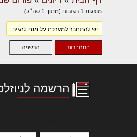
דף הבית
»
דיונים
»
פורום שמא
מוצגות 1 תגובות (מתוך 1 סה״כ)
יש להתחבר למערכת על מנת להגיב.
התחברות
הרשמה
הרשמה לניוזלט
לורם איפסום דולור סיט אמט, קונסקטור
אלית להאמית קרהשק סכעיט דז מא, מנ
נשואי מנורך. ליבם סולגק. בראיט ולחת