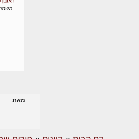
ראובן כ
משתת
מאת