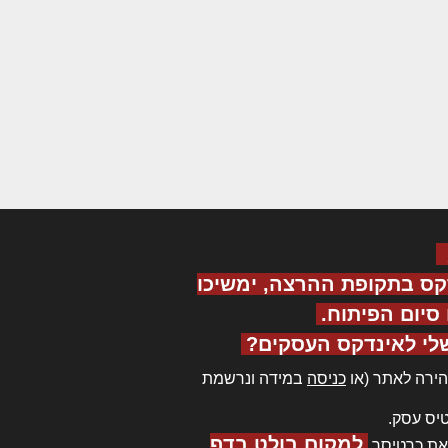
קס בתקופת ההרצה, ימשיכו
יום הפיתוח.
לי לאינדקס העסקים?
ירה לאתר (או
כניסה
במידה ונרשמת
יס עסק.
למקום בולט בדף
את כרטיסך