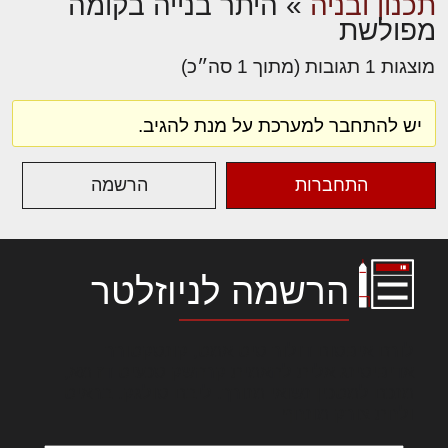
תכנון ובניה
»
היתר בנייה בקומה
מפולשת
מוצגות 1 תגובות (מתוך 1 סה״כ)
יש להתחבר למערכת על מנת להגיב.
התחברות
הרשמה
הרשמה לניוזלטר
לורם איפסום דולור סיט אמט, קונסקטורר
אדיפיסינג אלית להאמית קרהשק סכעיט דז מא,
מנכם למטכין נשואי מנורך. ליבם סולגק. בראיט
ולחת צורק מונחף