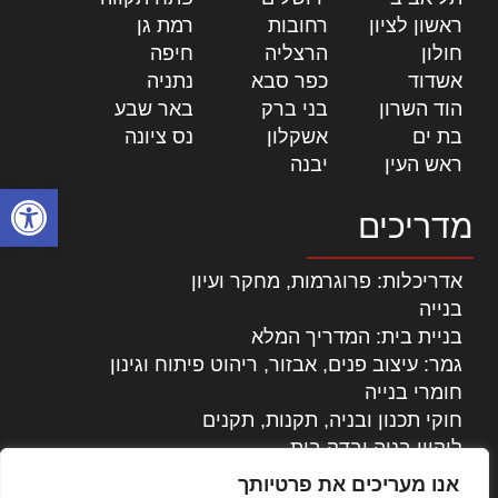
ראשון לציון
|
רחובות
|
רמת גן
|
חולון
|
הרצליה
|
חיפה
|
אשדוד
|
כפר סבא
|
נתניה
|
הוד השרון
|
בני ברק
|
באר שבע
|
בת ים
|
אשקלון
|
נס ציונה
|
ראש העין
|
יבנה
|
פתח סרגל
מדריכים
אדריכלות: פרוגרמות, מחקר ועיון
בנייה
בניית בית: המדריך המלא
גמר: עיצוב פנים, אבזור, ריהוט פיתוח וגינון
חומרי בנייה
חוקי תכנון ובניה, תקנות, תקנים
ליקויי בניה ובדק בית
נדל"ן: זכויות, אגרות ועסקאות
אנו מעריכים את פרטיותך