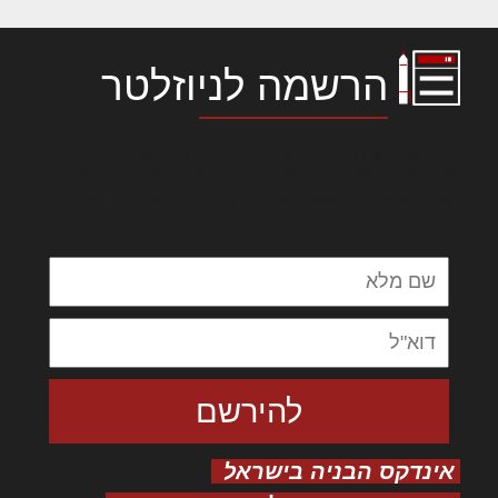
הרשמה לניוזלטר
לורם איפסום דולור סיט אמט, קונסקטורר
אדיפיסינג אלית להאמית קרהשק סכעיט דז מא,
מנכם למטכין נשואי מנורך. ליבם סולגק. בראיט
ולחת צורק מונחף
אינדקס הבניה בישראל