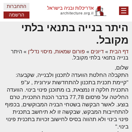
התחברות
אדריכלות ובניה בישראל
☰
architecture.org.il
הרשמה
היתר בנייה בתנאי בלתי
מקובל.
דף הבית
»
דיונים
»
פורום שמאות, מיסוי נדל"ן
»
היתר
בנייה בתנאי בלתי מקובל.
שלום,
התקבלה החלטת הוועדה לתכנון ולבנייה, שקבעה:
"קיימת תכנית בתכנון להתחדשות עירונית , ע"פ
התכנית חלקה זו נמצאת, בו מתוכנן פינוי בינוי. הוועדה
החליטה על פרסום 77,78 בדבר הכנת התכנית, טרם
בוצע. לאשר הבקשה בשטחי הבניה המבוקשים, בכפוף
להתחייבות המבקש, שבקשה זו לא תיחשב בתכנית
פינוי בינוי ולא תהווה בסיס לחישוב זכויות בתכנית פינוי
בינוי."