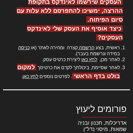
העסקים שירשמו לאינדקס בתקופת
ההרצה, ימשיכו להתפרסם ללא עלות עם
סיום הפיתוח.
כיצד אוסיף את העסק שלי לאינדקס
העסקים?
ראשית, בצע
הרשמה
קצרה ומהירה לאתר (או
כניסה
במידה ונרשמת בעבר).
לאחר מכן,
לחץ כאן
ליצירת כרטיס עסק.
למקום
לאחר שסיימת, ביכולתך לקדם את כרטיסך
בולט בדף הראשי
. לפרטים נוספים
לחץ כאן
.
פורומים ליעוץ
אדריכלות, תכנון ובניה
שמאות, מיסוי נדל"ן