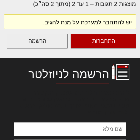
מוצגות 2 תגובות – 1 עד 2 (מתוך 2 סה״כ)
יש להתחבר למערכת על מנת להגיב.
התחברות
הרשמה
הרשמה לניוזלטר
לורם איפסום דולור סיט אמט, קונסקטורר
אדיפיסינג אלית להאמית קרהשק סכעיט דז מא,
מנכם למטכין נשואי מנורך. ליבם סולגק. בראיט
ולחת צורק מונחף