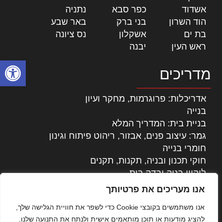
אשדוד
|
כפר סבא
|
נתניה
|
הוד השרון
|
בני ברק
|
באר שבע
|
בת ים
|
אשקלון
|
נס ציונה
|
ראש העין
|
יבנה
|
פתח סרגל
מדריכים
אדריכלות: פרוגרמות, מחקר ועיון
בנייה
בניית בית: המדריך המלא
גמר: עיצוב פנים, אבזור, ריהוט פיתוח וגינון
חומרי בנייה
חוקי תכנון ובניה, תקנות, תקנים
ליקויי בניה ובדק בית
נדל"ן: זכויות, אגרות ועסקאות
אנו מעריכים את פרטיותך
עיצוב הבית
אנו משתמשים בקובצי Cookie כדי לשפר את חוויית הגלישה שלך,
עקרונות ניהול אחזקה מתקדמות
להציג מודעות או תוכן מותאמים אישית ולנתח את התנועה שלנו.