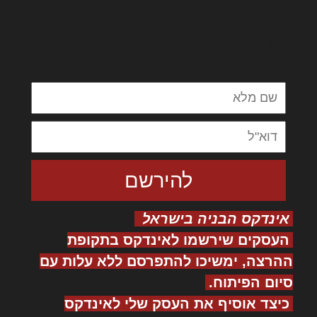
לורם איפסום דולור סיט אמט, קונסקטורר
אדיפיסינג אלית להאמית קרהשק סכעיט דז מא,
מנכם למטכין נשואי מנורך. ליבם סולגק. בראיט
ולחת צורק מונחף
אינדקס הבניה בישראל
העסקים שירשמו לאינדקס בתקופת
ההרצה, ימשיכו להתפרסם ללא עלות עם
סיום הפיתוח.
כיצד אוסיף את העסק שלי לאינדקס