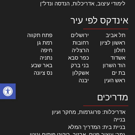
לימודי עיצוב, אדריכלות, הנדסה ונדל"ן
אינדקס לפי עיר
תל אביב
|
ירושלים
|
פתח תקווה
|
ראשון לציון
|
רחובות
|
רמת גן
|
חולון
|
הרצליה
|
חיפה
|
אשדוד
|
כפר סבא
|
נתניה
|
הוד השרון
|
בני ברק
|
באר שבע
|
בת ים
|
אשקלון
|
נס ציונה
|
ראש העין
|
יבנה
|
פתח סרגל
מדריכים
אדריכלות: פרוגרמות, מחקר ועיון
בנייה
בניית בית: המדריך המלא
גמר: עיצוב פנים, אבזור, ריהוט פיתוח וגינון