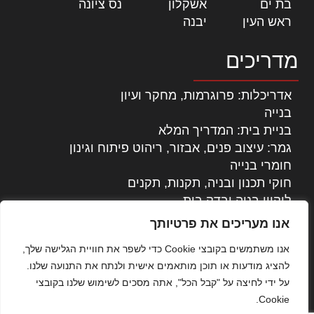
בת ים
|
אשקלון
|
נס ציונה
|
ראש העין
|
יבנה
|
מדריכים
אדריכלות: פרוגרמות, מחקר ועיון
בנייה
בניית בית: המדריך המלא
גמר: עיצוב פנים, אבזור, ריהוט פיתוח וגינון
חומרי בנייה
חוקי תכנון ובניה, תקנות, תקנים
ליקויי בניה ובדק בית
נדל"ן: זכויות, אגרות ועסקאות
אנו מעריכים את פרטיותך
עיצוב הבית
אנו משתמשים בקובצי Cookie כדי לשפר את חוויית הגלישה שלך,
עקרונות ניהול אחזקה מתקדמות
להציג מודעות או תוכן מותאמים אישית ולנתח את התנועה שלנו.
צילום אדריכלי
על ידי לחיצה על "קבל הכל", אתה מסכים לשימוש שלנו בקובצי
שיווק נדלן
Cookie.
שיטות בניה: מפרטים והמלצות