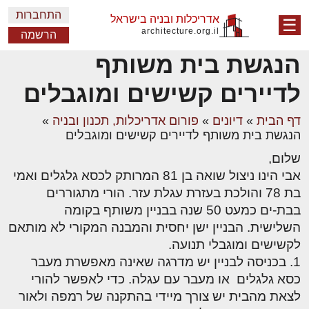
התחברות
אדריכלות ובניה בישראל
☰
architecture.org.il
הרשמה
הנגשת בית משותף
לדיירים קשישים ומוגבלים
דף הבית
»
דיונים
»
פורום אדריכלות, תכנון ובניה
»
הנגשת בית משותף לדיירים קשישים ומוגבלים
שלום,
אבי הינו ניצול שואה בן 81 המרותק לכסא גלגלים ואמי
בת 78 והולכת בעזרת עגלת עזר. הורי מתגוררים
בבת-ים כמעט 50 שנה בבניין משותף בקומה
השלישית. הבניין ישן יחסית והמבנה המקורי לא מותאם
לקשישים ומוגבלי תנועה.
1. בכניסה לבניין יש מדרגה שאינה מאפשרת מעבר
כסא גלגלים או מעבר עם עגלה. כדי לאפשר להורי
לצאת מהבית יש צורך מיידי בהתקנה של רמפה ולאור