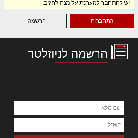
יש להתחבר למערכת על מנת להגיב.
התחברות
הרשמה
הרשמה לניוזלטר
לורם איפסום דולור סיט אמט, קונסקטורר
אדיפיסינג אלית להאמית קרהשק סכעיט דז מא,
מנכם למטכין נשואי מנורך. ליבם סולגק. בראיט
ולחת צורק מונחף