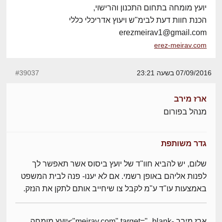
יועץ מומחה בתחום התכנון והרישוי,
הכנת חוות דעת לבימ"ש ויעוץ אדריכלי כללי
erezmeirav1@gmail.com
erez-meirav.com
07/09/2016 בשעה 23:21
#39037
ארז מירב
מנהל בפורום
גדר משותפת
שלום, יש להביא חוו"ד של יועץ ביסוס אשר תאפשר לך
לפנות אליהם באופן רשמי. אם לא יענו- פנה לבית המשפט
באמצעות עו"ד ע"מ לקבל צו שיחייב אותם לתקן את הנזק.
ארז מירב -meirav.com" target="_blank">יועץ מומחה