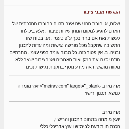
הנגשת מבני ציבור
שלום, א. חובת ההנגשה אינה תלויה בחובתו ההלכתית של
האדם להגיע למקום הנותן שירות ציבורי, אלא ביכולתו
לעשות זאת אם בחר בכך ע"פ טעמיו. אני בטוח שזו
התשובה שתקבל מכל מורשה נגישות ומהועדות לתכנון
ובניה. ב. אין פטור כזה. כל מבנה עומד בפני עצמו. מחרתיים
חו"ח יסגרו את המקוואות האחרים ואז הציבור ישאר ללא
מקווה מונגש. ראה מידע נוסף בתקנות נגישות נכים
ארז מירב -meirav.com" target="_blank">יועץ מומחה
לנושאי תכנון ורישוי
ארז מירב
יועץ מומחה בתחום התכנון והרישוי,
הכנת חוות דעת לבימ"ש ויעוץ אדריכלי כללי