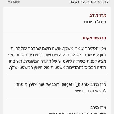
18/07/2017 בשעה 14:41
#39488
ארז מירב
מנהל בפורום
הנגשת מקווה
אכן, הסליחה עימך. משכך, עושה רושם שהדבר יכול להיות
נתון לפרשנות משפטית, וליועצים שונים יהיו דעות שונות. אני
מציע לפנות בשאלה ליועמ"ש של הועדה המקומית. תשובתו
תהיה הבסיס להתדיינות משפטית מול היועץ המשפטי שלך.
ארז מירב -meirav.com" target="_blank">יועץ מומחה
לנושאי תכנון ורישוי
ארז מירב
יועץ מומחה בתחום התכנון והרישוי,