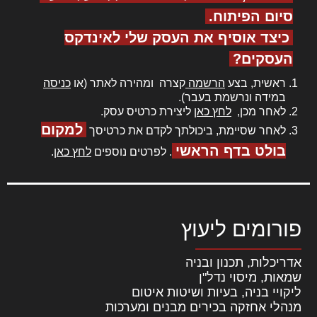
סיום הפיתוח.
כיצד אוסיף את העסק שלי לאינדקס
העסקים?
ראשית, בצע
הרשמה
קצרה ומהירה לאתר (או
כניסה
במידה ונרשמת בעבר).
לאחר מכן,
לחץ כאן
ליצירת כרטיס עסק.
למקום
לאחר שסיימת, ביכולתך לקדם את כרטיסך
בולט בדף הראשי
. לפרטים נוספים
לחץ כאן
.
פורומים ליעוץ
אדריכלות, תכנון ובניה
שמאות, מיסוי נדל"ן
ליקויי בניה, בעיות ושיטות איטום
מנהלי אחזקה בכירים מבנים ומערכות