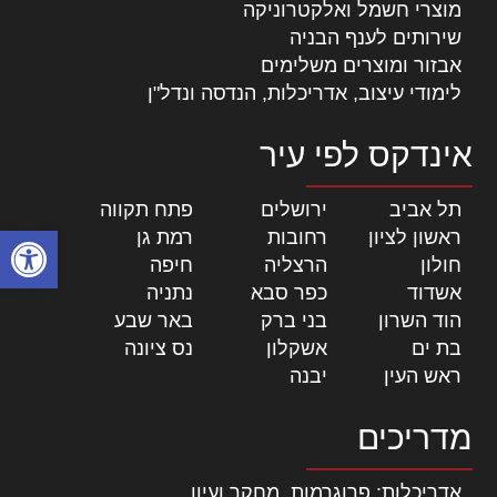
מוצרי חשמל ואלקטרוניקה
שירותים לענף הבניה
אבזור ומוצרים משלימים
לימודי עיצוב, אדריכלות, הנדסה ונדל"ן
אינדקס לפי עיר
תל אביב
|
ירושלים
|
פתח תקווה
|
פתח סרגל
ראשון לציון
|
רחובות
|
רמת גן
|
חולון
|
הרצליה
|
חיפה
|
אשדוד
|
כפר סבא
|
נתניה
|
הוד השרון
|
בני ברק
|
באר שבע
|
בת ים
|
אשקלון
|
נס ציונה
|
ראש העין
|
יבנה
|
מדריכים
אדריכלות: פרוגרמות, מחקר ועיון