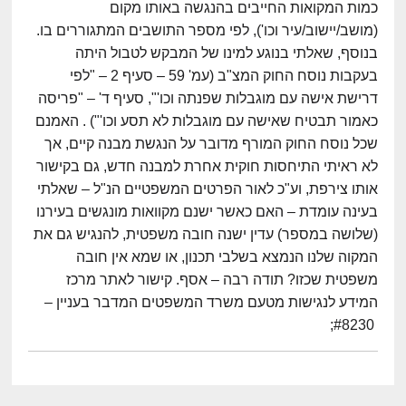
כמות המקואות החייבים בהנגשה באותו מקום
(מושב/יישוב/עיר וכו'), לפי מספר התושבים המתגוררים בו.
בנוסף, שאלתי בנוגע למינו של המבקש לטבול היתה
בעקבות נוסח החוק המצ"ב (עמ' 59 – סעיף 2 – "לפי
דרישת אישה עם מוגבלות שפנתה וכו'", סעיף ד' – "פריסה
כאמור תבטיח שאישה עם מוגבלות לא תסע וכו'") . האמנם
שכל נוסח החוק המורף מדובר על הנגשת מבנה קיים, אך
לא ראיתי התיחסות חוקית אחרת למבנה חדש, גם בקישור
אותו צירפת, וע"כ לאור הפרטים המשפטיים הנ"ל – שאלתי
בעינה עומדת – האם כאשר ישנם מקוואות מונגשים בעירנו
(שלושה במספר) עדין ישנה חובה משפטית, להנגיש גם את
המקוה שלנו הנמצא בשלבי תכנון, או שמא אין חובה
משפטית שכזו? תודה רבה – אסף. קישור לאתר מרכז
המידע לנגישות מטעם משרד המשפטים המדבר בעניין –
#8230;