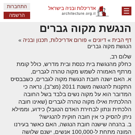
התחברות
אדריכלות ובניה בישראל
☰
architecture.org.il
הרשמה
הנגשת מקוה גברים
דף הבית
»
דיונים
»
פורום אדריכלות, תכנון ובניה
»
הנגשת מקוה גברים
שלום רב,
כחלק מהנגשת בית כנסת ובית מדרש, כולל קומת
מרתף האמורה לשמש מקוה טהרה לגברים,
א. האם ישנה חובת הנגשת מקוה לגברים, כשבבסיס
התקנות להנגשה משנת 2011 (מצ"ב), נראה כי
המדובר הוא על מקוה נשים בלבד בשל החובה
ההלכתית ואילו מקוה טהרה לגברים (שאינו חובה
הלכתית ונתון לבחירת האדם הטובל) כידוע, וממילא
ניתן להסיק כי אין חובה חוקית להנגישו?
ב. בהנחה שישנה חובת הנגשה, האם כאשר בעירנו
המונה מתחת ל-100,000 אנשים, ישנם שלושה