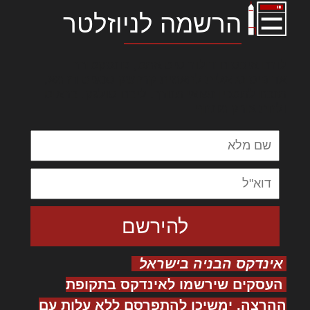
הרשמה לניוזלטר
לורם איפסום דולור סיט אמט, קונסקטורר
אדיפיסינג אלית להאמית קרהשק סכעיט דז מא,
מנכם למטכין נשואי מנורך. ליבם סולגק. בראיט
ולחת צורק מונחף
אינדקס הבניה בישראל
העסקים שירשמו לאינדקס בתקופת
ההרצה, ימשיכו להתפרסם ללא עלות עם