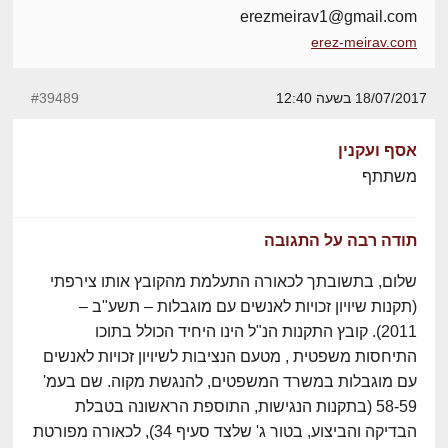
erezmeirav1@gmail.com
erez-meirav.com
18/07/2017 בשעה 12:40
#39489
אסף ועקנין
משתתף
תודה רבה על התגובה
שלום, בתשובתך לכאורה התעלמת מהקובץ אותו צירפתי
(תקנות שיויון זכויות לאנשים עם מוגבלות – תשע"ב –
2011). קובץ התקנות הנ"ל הינו היחיד הכולל בתוכו
התיחסות משפטית , מטעם הנציבות לשיויון זכויות לאנשים
עם מוגבלות במשרד המשפטים, להנגשת מקוה. שם בעמ'
58-59 (בתקנות הנגישות, התוספת הראשונה בטבלת
הבדיקה והביצוע, בטור ג' שלצד סעיף 34), לכאורה מפורטת