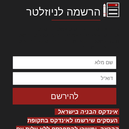
הרשמה לניוזלטר
לורם איפסום דולור סיט אמט, קונסקטורר
אדיפיסינג אלית להאמית קרהשק סכעיט דז מא,
מנכם למטכין נשואי מנורך. ליבם סולגק. בראיט
ולחת צורק מונחף
אינדקס הבניה בישראל
העסקים שירשמו לאינדקס בתקופת
ההרצה, ימשיכו להתפרסם ללא עלות עם