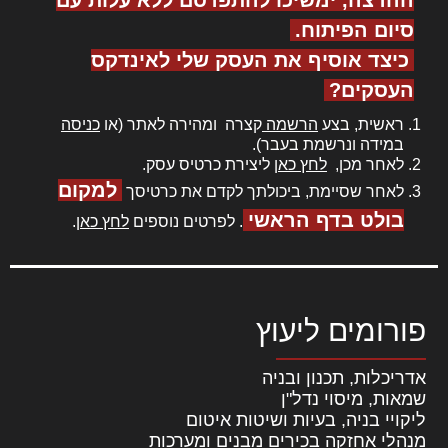
סיום הפיתוח.
כיצד אוסיף את העסק שלי לאינדקס
העסקים?
ראשית, בצע
הרשמה
קצרה ומהירה לאתר (או
כניסה
במידה ונרשמת בעבר).
לאחר מכן,
לחץ כאן
ליצירת כרטיס עסק.
למקום
לאחר שסיימת, ביכולתך לקדם את כרטיסך
בולט בדף הראשי
. לפרטים נוספים
לחץ כאן
.
פורומים ליעוץ
אדריכלות, תכנון ובניה
שמאות, מיסוי נדל"ן
ליקויי בניה, בעיות ושיטות איטום
מנהלי אחזקה בכירים מבנים ומערכות