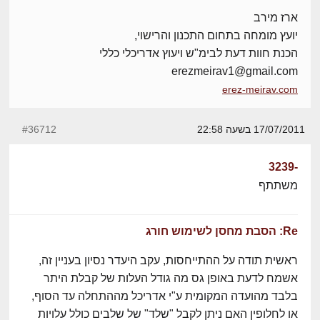
ארז מירב
יועץ מומחה בתחום התכנון והרישוי,
הכנת חוות דעת לבימ"ש ויעוץ אדריכלי כללי
erezmeirav1@gmail.com
erez-meirav.com
17/07/2011 בשעה 22:58
#36712
-3239
משתתף
Re: הסבת מחסן לשימוש חורג
ראשית תודה על ההתייחסות, עקב היעדר נסיון בעניין זה,
אשמח לדעת באופן גס מה גודל העלות של קבלת היתר
בלבד מהועדה המקומית ע"י אדריכל מההתחלה עד הסוף,
או לחלופין האם ניתן לקבל "שלד" של שלבים כולל עלויות