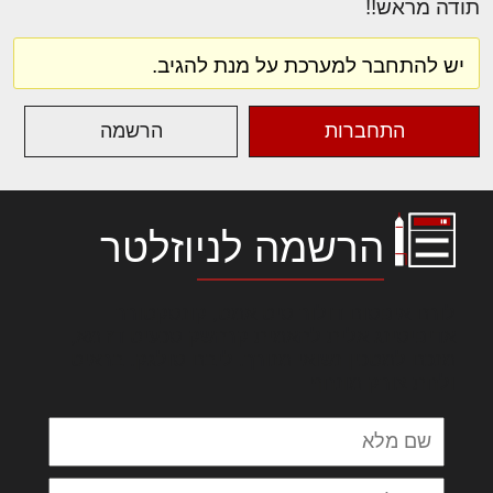
תודה מראש!!
יש להתחבר למערכת על מנת להגיב.
התחברות
הרשמה
הרשמה לניוזלטר
לורם איפסום דולור סיט אמט, קונסקטורר
אדיפיסינג אלית להאמית קרהשק סכעיט דז מא,
מנכם למטכין נשואי מנורך. ליבם סולגק. בראיט
ולחת צורק מונחף