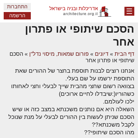
התחברות
אדריכלות ובניה בישראל
☰
architecture.org.il
הרשמה
הסכם שיתופי או פתרון
אחר
דף הבית
»
דיונים
»
פורום שמאות, מיסוי נדל"ן
»
הסכם
שיתופי או פתרון אחר
אנחנו רוצים לבנות תוספת בחצר של ההורים שאת
התוספת ירשמו על שם בעלי.
בצוואה רשום שחצי מהבית שייך לבעלי וחצי לאחותו
כשהוריו(:שיבדלו לחיים ארוכים)
ילכו לעולמם.
השאלה היא אם נותנים משכנתא במצב כזה או שיש
הסכם שניתן לעשות בין ההורים לבעלי על מנת שנוכל
לקבל משכנתא??
מהו הסכם שיתופי??