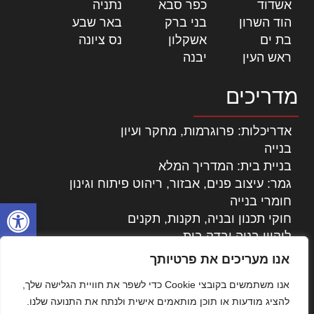
אשדוד
|
כפר סבא
|
נתניה
|
הוד השרון
|
בני ברק
|
באר שבע
|
בת ים
|
אשקלון
|
נס ציונה
|
ראש העין
|
יבנה
|
מדריכים
אדריכלות: פרוגרמות, מחקר ועיון
בנייה
בניית בית: המדריך המלא
גמר: עיצוב פנים, אבזור, ריהוט פיתוח וגינון
חומרי בנייה
פתח סרגל
חוקי תכנון ובניה, תקנות, תקנים
ליקויי בניה ובדק בית
נדל"ן: זכויות, אגרות ועסקאות
אנו מעריכים את פרטיותך
עיצוב הבית
אנו משתמשים בקובצי Cookie כדי לשפר את חוויית הגלישה שלך,
עקרונות ניהול אחזקה מתקדמות
להציג מודעות או תוכן מותאמים אישית ולנתח את התנועה שלנו.
צילום אדריכלי