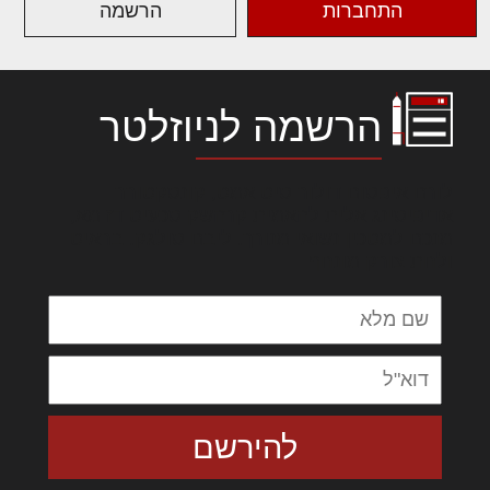
התחברות
הרשמה
הרשמה לניוזלטר
לורם איפסום דולור סיט אמט, קונסקטורר
אדיפיסינג אלית להאמית קרהשק סכעיט דז מא,
מנכם למטכין נשואי מנורך. ליבם סולגק. בראיט
ולחת צורק מונחף