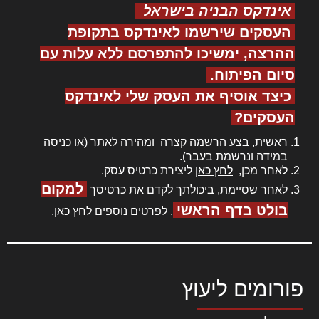
אינדקס הבניה בישראל
העסקים שירשמו לאינדקס בתקופת
ההרצה, ימשיכו להתפרסם ללא עלות עם
סיום הפיתוח.
כיצד אוסיף את העסק שלי לאינדקס
העסקים?
ראשית, בצע
הרשמה
קצרה ומהירה לאתר (או
כניסה
במידה ונרשמת בעבר).
לאחר מכן,
לחץ כאן
ליצירת כרטיס עסק.
למקום
לאחר שסיימת, ביכולתך לקדם את כרטיסך
בולט בדף הראשי
. לפרטים נוספים
לחץ כאן
.
פורומים ליעוץ