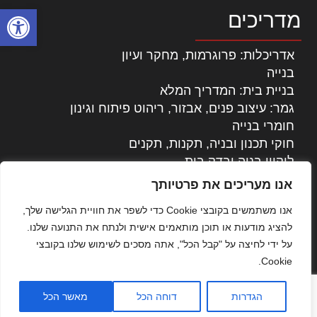
פתח סרגל
מדריכים
אדריכלות: פרוגרמות, מחקר ועיון
בנייה
בניית בית: המדריך המלא
גמר: עיצוב פנים, אבזור, ריהוט פיתוח וגינון
חומרי בנייה
חוקי תכנון ובניה, תקנות, תקנים
ליקויי בניה ובדק בית
נדל"ן: זכויות, אגרות ועסקאות
אנו מעריכים את פרטיותך
עיצוב הבית
אנו משתמשים בקובצי Cookie כדי לשפר את חוויית הגלישה שלך,
עקרונות ניהול אחזקה מתקדמות
להציג מודעות או תוכן מותאמים אישית ולנתח את התנועה שלנו.
צילום אדריכלי
על ידי לחיצה על "קבל הכל", אתה מסכים לשימוש שלנו בקובצי
שיווק נדלן
Cookie.
שיטות בניה: מפרטים והמלצות
תוכן שיווקי
הגדרות
דוחה הכל
מאשר הכל
כל הזכויות שמורות © אדריכלות ובניה בישראל