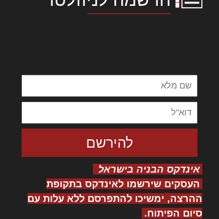
לורם איפסום דולור סיט אמט, קונסקטורר
אדיפיסינג אלית להאמית קרהשק סכעיט דז מא,
מנכם למטכין נשואי מנורך. ליבם סולגק. בראיט
ולחת צורק מונחף
אינדקס הבניה בישראל
העסקים שירשמו לאינדקס בתקופת
ההרצה, ימשיכו להתפרסם ללא עלות עם
סיום הפיתוח.