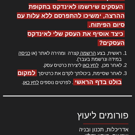
העסקים שירשמו לאינדקס בתקופת
ההרצה, ימשיכו להתפרסם ללא עלות עם
סיום הפיתוח.
כיצד אוסיף את העסק שלי לאינדקס
העסקים?
ראשית, בצע
הרשמה
קצרה ומהירה לאתר (או
כניסה
במידה ונרשמת בעבר).
לאחר מכן,
לחץ כאן
ליצירת כרטיס עסק.
למקום
לאחר שסיימת, ביכולתך לקדם את כרטיסך
בולט בדף הראשי
. לפרטים נוספים
לחץ כאן
.
פורומים ליעוץ
אדריכלות, תכנון ובניה