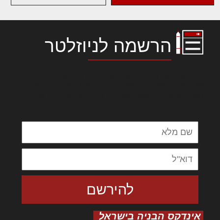
הרשמה לניוזלטר
לורם איפסום דולור סיט אמט, קונסקטורר
אדיפיסינג אלית להאמית קרהשק סכעיט דז מא,
מנכם למטכין נשואי מנורך. ליבם סולגק. בראיט
ולחת צורק מונחף
אינדקס הבניה בישראל