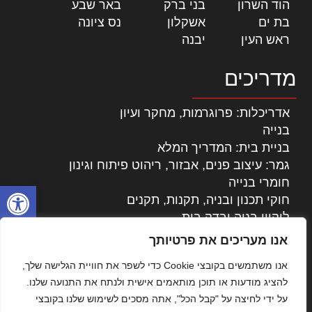
הוד השרון
|
בני ברק
|
באר שבע
|
בת ים
|
אשקלון
|
נס ציונה
|
ראש העין
|
יבנה
|
מדריכים
אדריכלות: פרוגרמות, מחקר ועיון
בנייה
בניית בית: המדריך המלא
גמר: עיצוב פנים, אבזור, ריהוט פיתוח וגינון
חומרי בנייה
פתח סרגל
חוקי תכנון ובניה, תקנות, תקנים
ליקויי בניה ובדק בית
נדל"ן: זכויות, אגרות ועסקאות
אנו מעריכים את פרטיותך
עיצוב הבית
אנו משתמשים בקובצי Cookie כדי לשפר את חוויית הגלישה שלך,
עקרונות ניהול אחזקה מתקדמות
להציג מודעות או תוכן מותאמים אישית ולנתח את התנועה שלנו.
צילום אדריכלי
על ידי לחיצה על "קבל הכל", אתה מסכים לשימוש שלנו בקובצי
שיווק נדלן