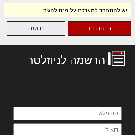
יש להתחבר למערכת על מנת להגיב.
התחברות
הרשמה
הרשמה לניוזלטר
לורם איפסום דולור סיט אמט, קונסקטורר
אדיפיסינג אלית להאמית קרהשק סכעיט דז מא,
מנכם למטכין נשואי מנורך. ליבם סולגק. בראיט
ולחת צורק מונחף