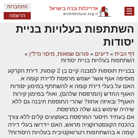
התחברות
אדריכלות ובניה בישראל
☰
architecture.org.il
הרשמה
השתתפות בעלויות בניית
יסודות
דף הבית
»
דיונים
»
פורום שמאות, מיסוי נדל"ן
»
השתתפות בעלויות בניית יסודות
בבניית תוספות למבנה קיים בן 2 קומות, דירת הקרקע
מוסיפה אגף אשר ישמש מרפסת לדירת קומה א.
האם על בעלי דירת קומה א להשתתף במימון יסודות
האגף החדש (המרפסת שלהם), ואולי במימון קירות
האגף? ובאיזה אחוז? שהרי התוספת תיבנה גם ללא
שיהיה שימוש בגג שלה כמרפסת.
אם בעתיד תיסגר המרפסת באמצעים קלים ללא צורך
בהכנת הקונסטרוקציה מראש, האם יידרשו בעלי דירה
קומה א בהשתתפות רטרואקטיבית בעלויות היסודות?