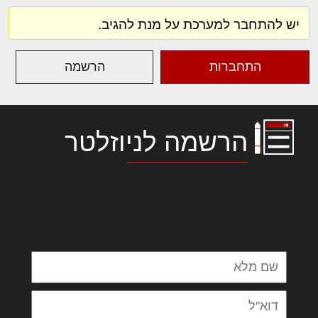
יש להתחבר למערכת על מנת להגיב.
התחברות
הרשמה
הרשמה לניוזלטר
לורם איפסום דולור סיט אמט, קונסקטורר
אדיפיסינג אלית להאמית קרהשק סכעיט דז מא,
מנכם למטכין נשואי מנורך. ליבם סולגק. בראיט
ולחת צורק מונחף