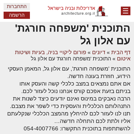
התחברות
אדריכלות ובניה בישראל
☰
architecture.org.il
הרשמה
התוכנית 'משפחה חורגת'
עם אלון גל
דף הבית
»
דיונים
»
פורום ליקויי בניה, בעיות ושיטות
איטום
»
התוכנית 'משפחה חורגת' עם אלון גל
התוכנית 'משפחה חורגת', עם אלון גל, המאמן העסקי
הידוע, חוזרת בעונה חדשה.
אם אתם נמצאים במצב כלכלי קשה והעסק אותו
בניתם בזעת אפכם קורס אנחנו נוכל לעזור לכם.
הרבה נאבקים במינוס ואינם יודעים כיצד לשנות את
התנהלותם הכלכלית והעסקית כדי לשפר את מצבם.
תנו לנו לעזור לכם להיחלץ מהמצב הכלכלי שנקלעתם
אליו ולתת לכם התחלה חדשה…
להשתתפות בתוכנית התקשרו: 054-4007766