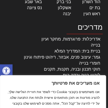
הוד השרון
|
בני ברק
|
באר שבע
|
בת ים
|
אשקלון
|
נס ציונה
|
ראש העין
|
יבנה
|
מדריכים
אדריכלות: פרוגרמות, מחקר ועיון
בנייה
בניית בית: המדריך המלא
גמר: עיצוב פנים, אבזור, ריהוט פיתוח וגינון
חומרי בנייה
פתח סרגל
חוקי תכנון ובניה, תקנות, תקנים
ליקויי בניה ובדק בית
נדל"ן: זכויות, אגרות ועסקאות
אנו מעריכים את פרטיותך
עיצוב הבית
אנו משתמשים בקובצי Cookie כדי לשפר את חוויית הגלישה שלך,
עקרונות ניהול אחזקה מתקדמות
להציג מודעות או תוכן מותאמים אישית ולנתח את התנועה שלנו.
צילום אדריכלי
על ידי לחיצה על "קבל הכל", אתה מסכים לשימוש שלנו בקובצי
שיווק נדלן