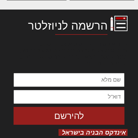
הרשמה לניוזלטר
לורם איפסום דולור סיט אמט, קונסקטורר
אדיפיסינג אלית להאמית קרהשק סכעיט דז מא,
מנכם למטכין נשואי מנורך. ליבם סולגק. בראיט
ולחת צורק מונחף
אינדקס הבניה בישראל