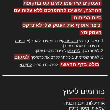
העסקים שירשמו לאינדקס בתקופת
ההרצה, ימשיכו להתפרסם ללא עלות עם
סיום הפיתוח.
כיצד אוסיף את העסק שלי לאינדקס
העסקים?
ראשית, בצע
הרשמה
קצרה ומהירה לאתר (או
כניסה
במידה ונרשמת בעבר).
לאחר מכן,
לחץ כאן
ליצירת כרטיס עסק.
למקום
לאחר שסיימת, ביכולתך לקדם את כרטיסך
בולט בדף הראשי
. לפרטים נוספים
לחץ כאן
.
פורומים ליעוץ
אדריכלות, תכנון ובניה
שמאות, מיסוי נדל"ן