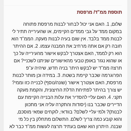
תוספת ממ"ד/ מרפסת
שלום, 1. האם אני יכול לבחור לבנות מרפסת פתוחה
במקום ממד על גבי ממדים הקיימים, או שהעירייה תתיר לי
לבנות ממד בלבד. אין שום בעיה לבנות מעקה. הממ"ד הוא
חובה רק אם אתה מרחיב את המבנה עצמו. 2. אם ההיתר
הוא רק לממד, האם אצטרך לבקש אישור מהעירייה על כך
או שהוא נגזר באופן טבעי מהאישורים שניתנו לשכניי? אם
תרצה ממ"ד יש לבקש היתר בניה חדש, שיהיה ע"פ
הפרוגרמה שכבר קיימת בשטח. 3. במידה וכן מותר לבנות
מרפסת, האם אצטרך אישור (שונה/נוסף) לבנייה כזו וממי?
יש צורך בהיתר לפתיחת הדלת החיצונית, והקמת מעקה
תקני. 4. האם עליי להסדיר את עלות הבנייה הקיימת עם
הדיירים שכבר בנו (יסודות והתקרה עליה אני מתכוון
לבנות)? ולמי עליי לשלם? בוודאי, לוקחים שמאי מוסכם,
והוא קובע כמה צריך לשלם. התשלום מתחלק בין כל מי
שבנה. היתרון הוא שאם בעתיד תרצה לעשות ממ"ד כבר לא