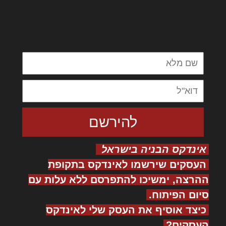
לורם איפסום דולור סיט אמט, קונסקטורר
אדיפיסינג אלית להאמית קרהשק סכעיט דז מא,
מנכם למטכין נשואי מנורך. ליבם סולגק. בראיט
ולחת צורק מונחף
אינדקס הבניה בישראל
העסקים שירשמו לאינדקס בתקופת
ההרצה, ימשיכו להתפרסם ללא עלות עם
סיום הפיתוח.
כיצד אוסיף את העסק שלי לאינדקס
העסקים?