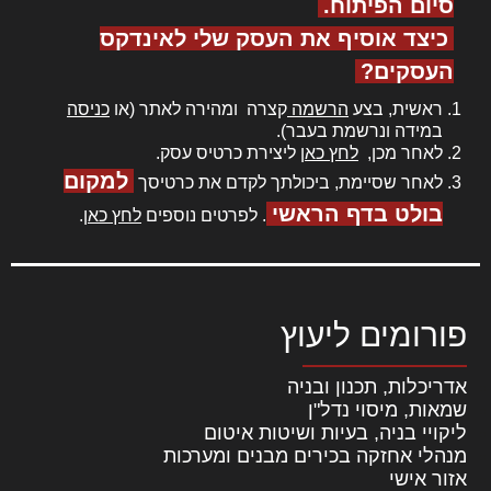
סיום הפיתוח.
כיצד אוסיף את העסק שלי לאינדקס
העסקים?
ראשית, בצע
הרשמה
קצרה ומהירה לאתר (או
כניסה
במידה ונרשמת בעבר).
לאחר מכן,
לחץ כאן
ליצירת כרטיס עסק.
למקום
לאחר שסיימת, ביכולתך לקדם את כרטיסך
בולט בדף הראשי
. לפרטים נוספים
לחץ כאן
.
פורומים ליעוץ
אדריכלות, תכנון ובניה
שמאות, מיסוי נדל"ן
ליקויי בניה, בעיות ושיטות איטום
מנהלי אחזקה בכירים מבנים ומערכות
אזור אישי