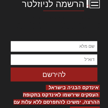
הרשמה לניוזלטר
לורם איפסום דולור סיט אמט, קונסקטורר
אדיפיסינג אלית להאמית קרהשק סכעיט דז מא,
מנכם למטכין נשואי מנורך. ליבם סולגק. בראיט
ולחת צורק מונחף
אינדקס הבניה בישראל
העסקים שירשמו לאינדקס בתקופת
ההרצה, ימשיכו להתפרסם ללא עלות עם