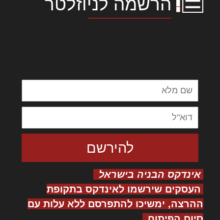
הרשמה לניוזלטר
לורם איפסום דולור סיט אמט, קונסקטורר
אדיפיסינג אלית להאמית קרהשק סכעיט דז מא,
מנכם למטכין נשואי מנורך. ליבם סולגק. בראיט
ולחת צורק מונחף
אינדקס הבניה בישראל
העסקים שירשמו לאינדקס בתקופת
ההרצה, ימשיכו להתפרסם ללא עלות עם
סיום הפיתוח.