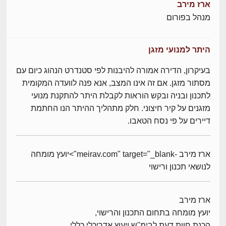
ארז מירב
מנהל בפורום
היתר למנועי מזגן
בעיקרון, הדירה אמורה להיבנות לפי סטנדרט הנהוג כיום עם
מסתור מזגן. אם זה אינו המצב, אנא פנה לוועדה המקומית
לתכנון ובניה ובקש הוראות לקבלת היתר להתקנת מנועי
מזגנים על קיר חיצוני. חלק מתהליך ההיתר הנו החתמת
דיירים על פי נסח הטאבו.
ארז מירב -meirav.com" target="_blank">יועץ מומחה
לנושאי תכנון ורישוי
ארז מירב
יועץ מומחה בתחום התכנון והרישוי,
הכנת חוות דעת לבימ"ש ויעוץ אדריכלי כללי