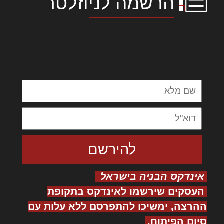
הרשמה לניוזלטר
לורם איפסום דולור סיט אמט, קונסקטורר
אדיפיסינג אלית להאמית קרהשק סכעיט דז מא,
מנכם למטכין נשואי מנורך. ליבם סולגק. בראיט
ולחת צורק מונחף
אינדקס הבניה בישראל
העסקים שירשמו לאינדקס בתקופת
ההרצה, ימשיכו להתפרסם ללא עלות עם
סיום הפיתוח.