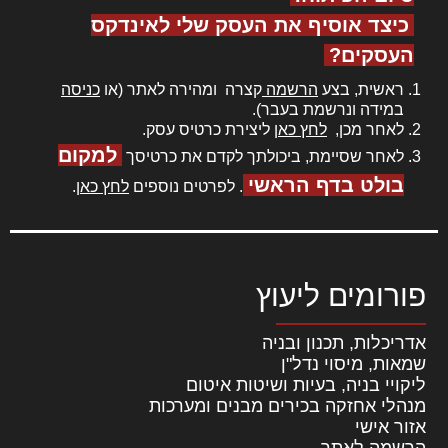
כיצד אוסיף את העסק שלי לאינדקס
העסקים?
ראשית, בצע
הרשמה
קצרה ומהירה לאתר (או
כניסה
במידה ונרשמת בעבר).
לאחר מכן,
לחץ כאן
ליצירת כרטיס עסק.
למקום
לאחר שסיימת, ביכולתך לקדם את כרטיסך
בולט בדף הראשי
. לפרטים נוספים
לחץ כאן
.
פורומים ליעוץ
אדריכלות, תכנון ובניה
שמאות, מיסוי נדל"ן
ליקויי בניה, בעיות ושיטות איטום
מנהלי אחזקה בכירים מבנים ומערכות
אזור אישי
הרשמה לאתר