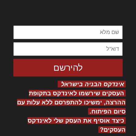
אדיפיסינג אלית להאמית קרהשק סכעיט דז מא,
מנכם למטכין נשואי מנורך. ליבם סולגק. בראיט
ולחת צורק מונחף
אינדקס הבניה בישראל
העסקים שירשמו לאינדקס בתקופת
ההרצה, ימשיכו להתפרסם ללא עלות עם
סיום הפיתוח.
כיצד אוסיף את העסק שלי לאינדקס
העסקים?