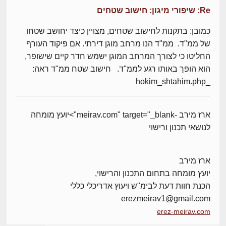
Re: שיפורי מיגון: חישוב שטחים
כמובן: בתקנות לחישוב שטחים, מצויין כיצד יחושב שטחו
של ממ"ד. ממ"ד הנו מרחב מוגן דירתי. אם פיקוד העורף
החליטו כי לצורך המרחב המוגן ישמש חדר קיים שישופר,
הוא הופך באותו רגע לממ"ד. חישוב שטח ממ"ד ראה:
_hokim_shtahim.php
ארז מירב -meirav.com" target="_blank">יועץ מומחה
לנושאי תכנון ורישוי
ארז מירב
יועץ מומחה בתחום התכנון והרישוי,
הכנת חוות דעת לבימ"ש ויעוץ אדריכלי כללי
erezmeirav1@gmail.com
erez-meirav.com