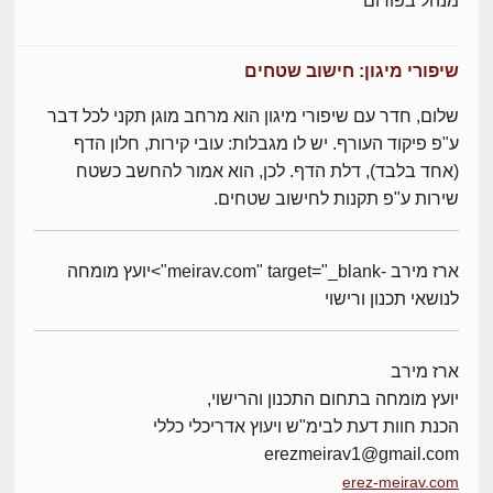
מנהל בפורום
שיפורי מיגון: חישוב שטחים
שלום, חדר עם שיפורי מיגון הוא מרחב מוגן תקני לכל דבר
ע"פ פיקוד העורף. יש לו מגבלות: עובי קירות, חלון הדף
(אחד בלבד), דלת הדף. לכן, הוא אמור להחשב כשטח
שירות ע"פ תקנות לחישוב שטחים.
ארז מירב -meirav.com" target="_blank">יועץ מומחה
לנושאי תכנון ורישוי
ארז מירב
יועץ מומחה בתחום התכנון והרישוי,
הכנת חוות דעת לבימ"ש ויעוץ אדריכלי כללי
erezmeirav1@gmail.com
erez-meirav.com