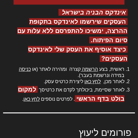
אינדקס הבניה בישראל
העסקים שירשמו לאינדקס בתקופת
ההרצה, ימשיכו להתפרסם ללא עלות עם
סיום הפיתוח.
כיצד אוסיף את העסק שלי לאינדקס
העסקים?
ראשית, בצע
הרשמה
קצרה ומהירה לאתר (או
כניסה
במידה ונרשמת בעבר).
לאחר מכן,
לחץ כאן
ליצירת כרטיס עסק.
למקום
לאחר שסיימת, ביכולתך לקדם את כרטיסך
בולט בדף הראשי
. לפרטים נוספים
לחץ כאן
.
פורומים ליעוץ