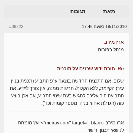
מאת
תגובות
19/11/2010 בשעה 17:46
#36222
ארז מירב
מנהל בפורום
Re: חובת ידוע שכנים על תוכנית
שלום, אם התכנית החדשה בוצעה ע"פ התב"ע (תכנית בניין
עיר) הקיימת, ללא הקלות/ חריגות ממנה, אין צורך ליידע. את
התביעה היה עליכם להגיש בעת שינוי התב"ע, אם אכן בוצע
כזה (הגדלת אחוזי בניה, מספר קומות וכד').
ארז מירב -meirav.com" target="_blank">יועץ מומחה
לנושאי תכנון ורישוי