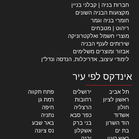
חברות בניה | קבלני בניין
מקצועות הבניה השונים
חומרי בניה וגמר
ריהוט | מטבחים
מוצרי חשמל ואלקטרוניקה
שירותים לענף הבניה
אבזור ומוצרים משלימים
לימודי עיצוב, אדריכלות, הנדסה ונדל"ן
אינדקס לפי עיר
תל אביב
|
ירושלים
|
פתח תקווה
|
ראשון לציון
|
רחובות
|
רמת גן
|
חולון
|
הרצליה
|
חיפה
|
אשדוד
|
כפר סבא
|
נתניה
|
הוד השרון
|
בני ברק
|
באר שבע
|
בת ים
|
אשקלון
|
נס ציונה
|
ראש העין
|
יבנה
|