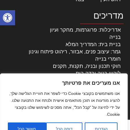
פתח סרגל
מדריכים
אדריכלות: פרוגרמות, מחקר ועיון
בנייה
בניית בית: המדריך המלא
גמר: עיצוב פנים, אבזור, ריהוט פיתוח וגינון
חומרי בנייה
חוקי תכנון ובניה, תקנות, תקנים
ליקויי בניה ובדק בית
נדל"ן: זכויות, אגרות ועסקאות
אנו מעריכים את פרטיותך
עיצוב הבית
אנו משתמשים בקובצי Cookie כדי לשפר את חוויית הגלישה שלך,
עקרונות ניהול אחזקה מתקדמות
להציג מודעות או תוכן מותאמים אישית ולנתח את התנועה שלנו.
צילום אדריכלי
על ידי לחיצה על "קבל הכל", אתה מסכים לשימוש שלנו בקובצי
שיווק נדלן
Cookie.
שיטות בניה: מפרטים והמלצות
תוכן שיווקי
הגדרות
דוחה הכל
מאשר הכל