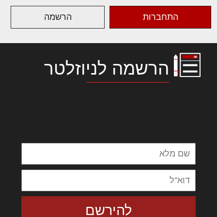
התחברות
הרשמה
הרשמה לניוזלטר
לורם איפסום דולור סיט אמט, קונסקטורר
אדיפיסינג אלית להאמית קרהשק סכעיט דז מא,
מנכם למטכין נשואי מנורך. ליבם סולגק. בראיט
ולחת צורק מונחף