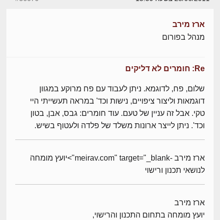
ארז מירב
מנהל בפורום
Re: חומרים לא דליקים
שלום, פח, לדוגמא. ניתן לעבוד עם פח מרוקע במגוון
דוגמאות וליצור ציפויים, נישות וכד' במראה תעשייתי היי
טקי. אבל זה עניין של טעם. עוד חומרים: גבס, אבן, בטון
וכד'. ניתן לייצר ארונות משלד של פלדה ולעטוף בשיש.
ארז מירב -meirav.com" target="_blank">יועץ מומחה
לנושאי תכנון ורישוי
ארז מירב
יועץ מומחה בתחום התכנון והרישוי,