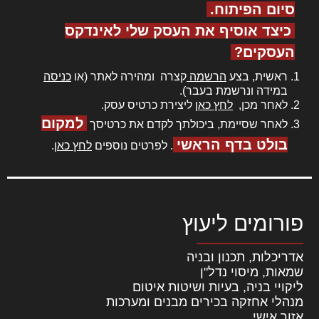
סיום הפיתוח.
כיצד אוסיף את העסק שלי לאינדקס
העסקים?
ראשית, בצע
הרשמה
קצרה ומהירה לאתר (או
כניסה
במידה ונרשמת בעבר).
לאחר מכן,
לחץ כאן
ליצירת כרטיס עסק.
למקום
לאחר שסיימת, ביכולתך לקדם את כרטיסך
בולט בדף הראשי
. לפרטים נוספים
לחץ כאן
.
פורומים ליעוץ
אדריכלות, תכנון ובניה
שמאות, מיסוי נדל"ן
ליקויי בניה, בעיות ושיטות איטום
מנהלי אחזקה בכירים מבנים ומערכות
אזור אישי