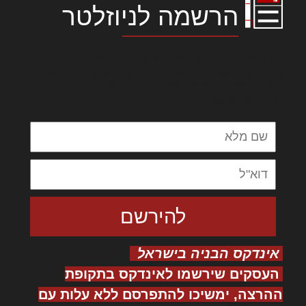
הרשמה לניוזלטר
לורם איפסום דולור סיט אמט, קונסקטורר
אדיפיסינג אלית להאמית קרהשק סכעיט דז מא,
מנכם למטכין נשואי מנורך. ליבם סולגק. בראיט
ולחת צורק מונחף
אינדקס הבניה בישראל
העסקים שירשמו לאינדקס בתקופת
ההרצה, ימשיכו להתפרסם ללא עלות עם