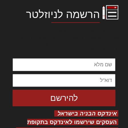
הרשמה לניוזלטר
לורם איפסום דולור סיט אמט, קונסקטורר
אדיפיסינג אלית להאמית קרהשק סכעיט דז מא,
מנכם למטכין נשואי מנורך. ליבם סולגק. בראיט
ולחת צורק מונחף
אינדקס הבניה בישראל
העסקים שירשמו לאינדקס בתקופת