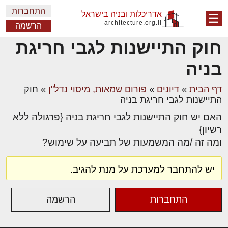
התחברות
אדריכלות ובניה בישראל
☰
architecture.org.il
הרשמה
חוק התיישנות לגבי חריגת
בניה
דף הבית
»
דיונים
»
פורום שמאות, מיסוי נדל"ן
»
חוק
התיישנות לגבי חריגת בניה
האם יש חוק התיישנות לגבי חריגת בניה {פרגולה ללא
רשיון}
ומה זה /מה המשמעות של תביעה על שימוש?
יש להתחבר למערכת על מנת להגיב.
התחברות
הרשמה