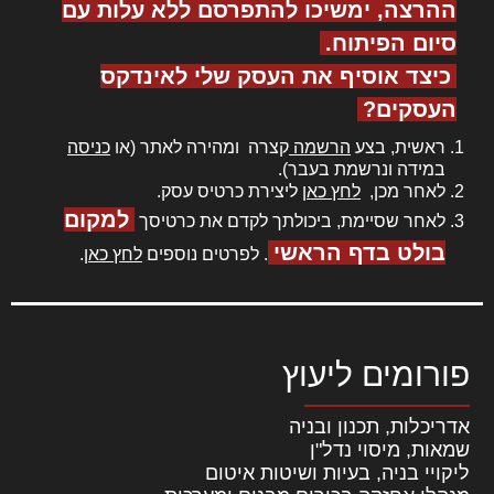
ההרצה, ימשיכו להתפרסם ללא עלות עם
סיום הפיתוח.
כיצד אוסיף את העסק שלי לאינדקס
העסקים?
ראשית, בצע
הרשמה
קצרה ומהירה לאתר (או
כניסה
במידה ונרשמת בעבר).
לאחר מכן,
לחץ כאן
ליצירת כרטיס עסק.
למקום
לאחר שסיימת, ביכולתך לקדם את כרטיסך
בולט בדף הראשי
. לפרטים נוספים
לחץ כאן
.
פורומים ליעוץ
אדריכלות, תכנון ובניה
שמאות, מיסוי נדל"ן
ליקויי בניה, בעיות ושיטות איטום