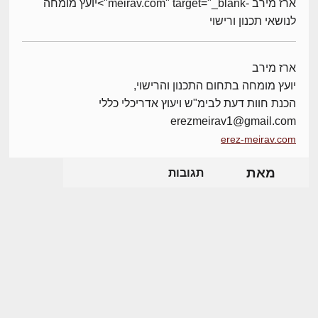
ארז מירב -meirav.com" target="_blank">יועץ מומחה
לנושאי תכנון ורישוי
ארז מירב
יועץ מומחה בתחום התכנון והרישוי,
הכנת חוות דעת לבימ"ש ויעוץ אדריכלי כללי
erezmeirav1@gmail.com
erez-meirav.com
מאת
תגובות