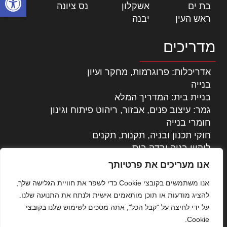
בת ים
|
אשקלון
|
נס ציונה
|
ראש העין
|
יבנה
|
מדריכים
אדריכלות: פרוגרמות, מחקר ועיון
בנייה
בניית בית: המדריך המלא
גמר: עיצוב פנים, אבזור, ריהוט פיתוח וגינון
חומרי בנייה
חוקי תכנון ובניה, תקנות, תקנים
ליקויי בניה ובדק בית
נדל"ן: זכויות, אגרות ועסקאות
אנו מעריכים את פרטיותך
עיצוב הבית
אנו משתמשים בקובצי Cookie כדי לשפר את חוויית הגלישה שלך,
עקרונות ניהול אחזקה מתקדמות
להציג מודעות או תוכן מותאמים אישית ולנתח את התנועה שלנו.
צילום אדריכלי
על ידי לחיצה על "קבל הכל", אתה מסכים לשימוש שלנו בקובצי
שיווק נדלן
Cookie.
שיטות בניה: מפרטים והמלצות