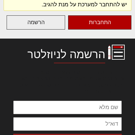
יש להתחבר למערכת על מנת להגיב.
התחברות
הרשמה
הרשמה לניוזלטר
לורם איפסום דולור סיט אמט, קונסקטורר
אדיפיסינג אלית להאמית קרהשק סכעיט דז מא,
מנכם למטכין נשואי מנורך. ליבם סולגק. בראיט
ולחת צורק מונחף