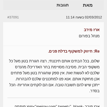
מאת
תגובות
02/03/2012 בשעה 11:14
#37091
ארז מירב
מנהל בפורום
Re: חיזוק למשקוף בדלת פנים.
שלום, בכל הבתים אותם תיכננתי, רצה חגורת בטון מעל כל
משקופי הבית. מסיבה מסויימת בחר האדריכל/ מהנדס
שלכם לא לעשות זאת. אין ספק שחגורת בטון מעל פתחים
אכן מחזקת אותם. אנא פנו למתכננים שלכם להבהרות.
ייתכן שיש להם תשובה טובה. אם הם לוקחים אחריות- הכל
בסדר.
ארז מירב -meirav.com" target="_blank">יועץ מומחה