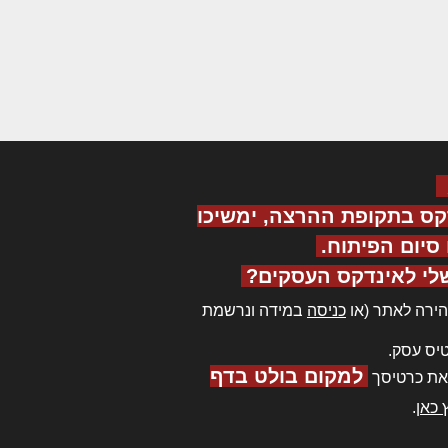
קס בתקופת ההרצה, ימשיכו
יום הפיתוח.
לי לאינדקס העסקים?
ירה לאתר (או
כניסה
במידה ונרשמת
יס עסק.
למקום בולט בדף
את כרטיסך
 כאן
.