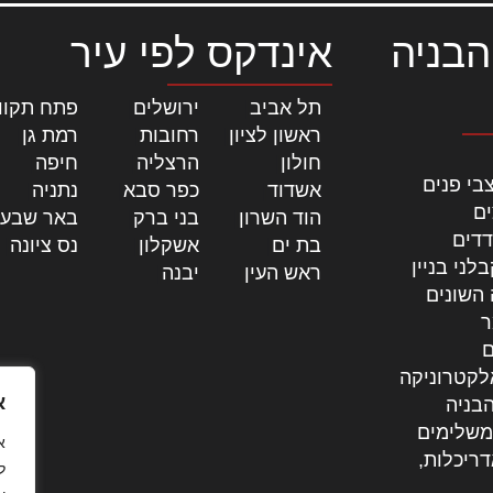
הבניה
אינדקס לפי עיר
תל אביב
|
ירושלים
|
פתח תקוו
ראשון לציון
|
רחובות
|
רמת גן
|
חולון
|
הרצליה
|
חיפה
|
בי פנים
אשדוד
|
כפר סבא
|
נתניה
|
ים
הוד השרון
|
בני ברק
|
באר שבע
דדים
בת ים
|
אשקלון
|
נס ציונה
|
לני בניין
ראש העין
|
יבנה
|
 השונים
ר
ם
לקטרוניקה
א
בניה
משלימים
דריכלות,
ל