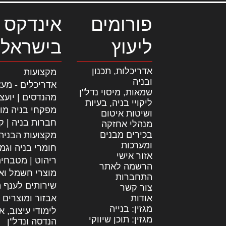
פורומים
אינדקס 
ליעוץ
בישראל
אדריכלות, תכנון
מקצועות
ובניה
אדריכלים - מעצ
שמאות, מיסוי נדל"ן
מהנדסים | יועצ
ליקויי בניה, בעיות
מפקחי בניה מו
ושיטות איטום
חברות בניה | קב
מנהלי אחזקה
בכירים מבנים
מקצועות הבניה
ומערכות
חומרי בניה וגמ
אזור אישי
ריהוט | מטבחי
הרשמה לאתר
מוצרי חשמל וא
התחברות
שירותים לענף ה
צור קשר
אודות
אבזור ומוצרים 
מגזין: בנייה
לימודי עיצוב, א
מגזין: תוכן שיווקי
הנדסה ונדל"ן