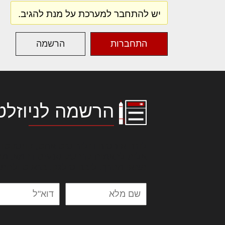
יש להתחבר למערכת על מנת להגיב.
התחברות
הרשמה
הרשמה לניוזלט
לורם איפסום דולור סיט אמט, קונסקטור
אלית להאמית קרהשק סכעיט דז מא, מנ
נשואי מנורך. ליבם סולגק. בראיט ולחת