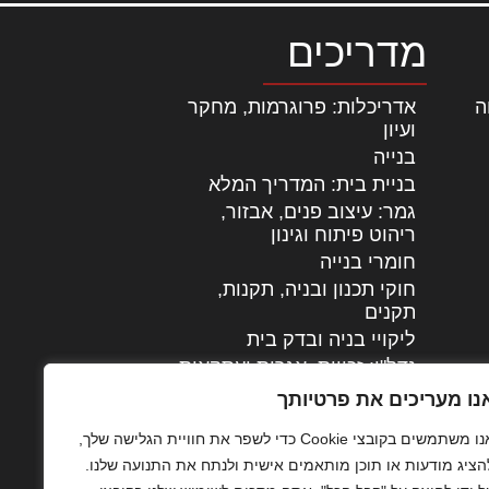
מדריכים
ה
|
אדריכלות: פרוגרמות, מחקר
ועיון
בנייה
בניית בית: המדריך המלא
גמר: עיצוב פנים, אבזור,
|
ריהוט פיתוח וגינון
חומרי בנייה
חוקי תכנון ובניה, תקנות,
תקנים
ליקויי בניה ובדק בית
נדל"ן: זכויות, אגרות ועסקאות
עיצוב הבית
נו מעריכים את פרטיותך
עקרונות ניהול אחזקה
אנו משתמשים בקובצי Cookie כדי לשפר את חוויית הגלישה שלך,
מתקדמות
הציג מודעות או תוכן מותאמים אישית ולנתח את התנועה שלנו.
צילום אדריכלי