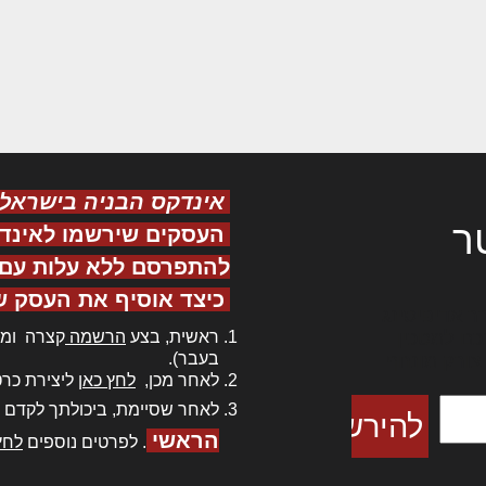
אינדקס הבניה בישראל
ר
העסקים שירשמו לאינד
להתפרסם ללא עלות עם ס
כיצד אוסיף את העסק ש
ר אדיפיסינג
ראשית, בצע
הרשמה
קצרה ומה
כם למטכין
בעבר).
 צורק מונחף
לאחר מכן,
לחץ כאן
ליצירת כרט
לאחר שסיימת, ביכולתך לקדם 
הראשי
. לפרטים נוספים
לחץ