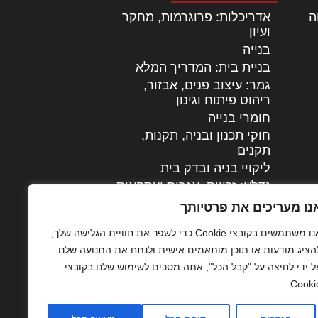
ה
|
אדריכלות: פרוגרמות, מחקר
ועיון
בנייה
בניית בית: המדריך המלא
גמר: עיצוב פנים, אבזור,
|
ריהוט פיתוח וגינון
חומרי בנייה
חוקי תכנון ובניה, תקנות,
תקנים
ליקויי בניה ובדק בית
נדל"ן: זכויות, אגרות ועסקאות
עיצוב הבית
נו מעריכים את פרטיותך
עקרונות ניהול אחזקה
אנו משתמשים בקובצי Cookie כדי לשפר את חוויית הגלישה שלך,
מתקדמות
הציג מודעות או תוכן מותאמים אישית ולנתח את התנועה שלנו.
צילום אדריכלי
ל ידי לחיצה על "קבל הכל", אתה מסכים לשימוש שלנו בקובצי
שיווק נדלן
Cookie
שיטות בניה: מפרטים
והמלצות