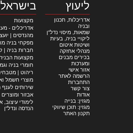
ליעוץ
בישראל
אדריכלות, תכנון
מקצועות
ובניה
אדריכלים - מעצ
שמאות, מיסוי נדל"ן
מהנדסים | יועצ
ליקויי בניה, בעיות
מפקחי בניה מו
ושיטות איטום
חברות בניה | קב
מנהלי אחזקה
בכירים מבנים
מקצועות הבניה
ומערכות
חומרי בניה וגמ
אזור אישי
ריהוט | מטבחי
הרשמה לאתר
מוצרי חשמל וא
התחברות
שירותים לענף ה
צור קשר
אודות
אבזור ומוצרים 
מגזין: בנייה
לימודי עיצוב, א
מגזין: תוכן שיווקי
הנדסה ונדל"ן
תקנון האתר