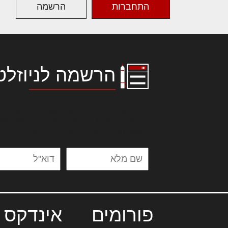
התחברות
הרשמה
הרשמה לניוזלט
לורם איפסום דולור סיט אמט, קונסקטור
אלית להאמית קרהשק סכעיט דז מא, מנ
נשואי מנורך. ליבם סולגק. בראיט ולחת
פורומים
אינדקס 