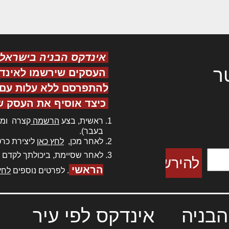
אינדקס הבניה בישראל
ר
העסקים שירשמו לאינד
להתפרסם ללא עלות עם ס
כיצד אוסיף את העסק ש
ר אדיפיסינג
ראשית, בצע
הרשמה
קצרה ומה
כם למטכין
בעבר).
 צורק מונחף
לאחר מכן,
לחץ כאן
ליצירת כרט
לאחר שסיימת, ביכולתך לקדם 
הראשי
. לפרטים נוספים
לחץ
הבניה
אינדקס לפי עיר