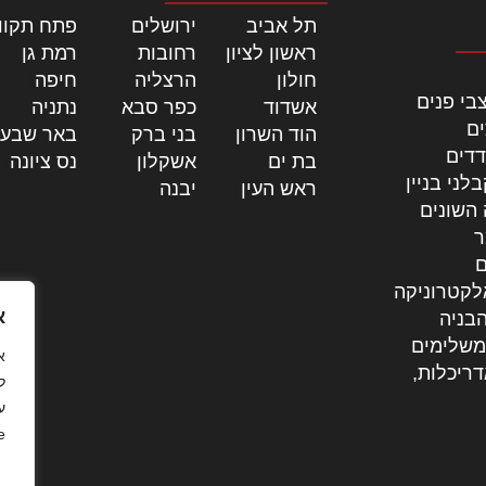
תל אביב
|
ירושלים
|
פתח תקוו
ראשון לציון
|
רחובות
|
רמת גן
|
חולון
|
הרצליה
|
חיפה
|
בי פנים
אשדוד
|
כפר סבא
|
נתניה
|
ים
הוד השרון
|
בני ברק
|
באר שבע
דדים
בת ים
|
אשקלון
|
נס ציונה
|
לני בניין
ראש העין
|
יבנה
|
 השונים
ר
ם
לקטרוניקה
א
בניה
משלימים
דריכלות,
ל
ע
.