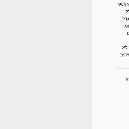
 כאשר
ל
דל,
לל,
 לא
ירות
לנושאי