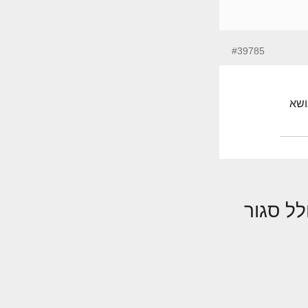
#39785
ושא
ל סגור