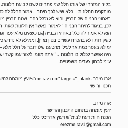
בקיר המזרחי של אותו חלל שני פתחים לשם קביעת חלונות.
מותקנים החלונות – בלא שיש לכך היתר – אמור החלל להיכל
באחוזי הבנייה של הבניין, והוא לא נכלל בהם. שטח הבניין מוג
לכן, בניגוד להיתר הבנייה." לאמור, כאשר אין חלונות לאותו ח
הוא לא אמור להיכלל באחוזי הבנייה [גם כשאינו מלא עפר וגם
כשקירותיו לא בהכרח עשויים בטון מזוין], וממילא לא נדרש כי
ימולא בעפר כמתואר לעיל, מהטעם שלו דובר על חלל מלא –
היה אפשר לכלול בו חלונות…" אתה מוזמן ליצור עמו קשר יש
ע"מ לבחון צעדים משפטיים.
ארז מירב -meirav.com" target="_blank">יועץ מומחה 
תכנון ורישוי
ארז מירב
יועץ מומחה בתחום התכנון והרישוי,
הכנת חוות דעת לבימ"ש ויעוץ אדריכלי כללי
erezmeirav1@gmail.com