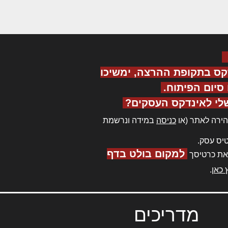
קס בתקופת ההרצה, ימשיכו
יום הפיתוח.
לי לאינדקס העסקים?
ירה לאתר (או
כניסה
במידה ונרשמת
יס עסק.
למקום בולט בדף
את כרטיסך
 כאן
.
מדריכים