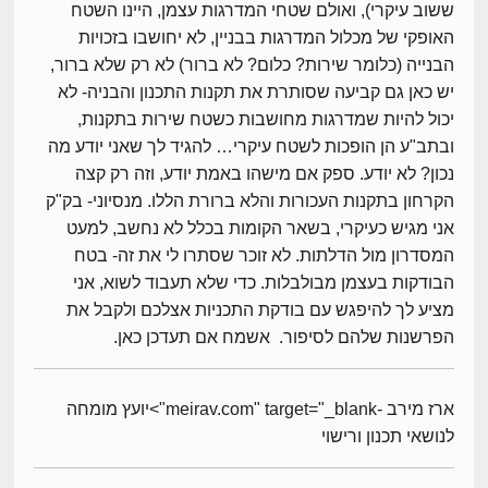
ששוב עיקרי), ואולם שטחי המדרגות עצמן, היינו השטח
האופקי של מכלול המדרגות בבניין, לא יחושבו בזכויות
הבנייה (כלומר שירות? כלום? לא ברור) לא רק שלא ברור,
יש כאן גם קביעה שסותרת את תקנות התכנון והבניה- לא
יכול להיות שמדרגות מחושבות כשטח שירות בתקנות,
ובתב"ע הן הופכות לשטח עיקרי… להגיד לך שאני יודע מה
נכון? לא יודע. ספק אם מישהו באמת יודע, וזה רק קצה
הקרחון בתקנות העכורות והלא ברורת הללו. מנסיוני- בק"ק
אני מגיש כעיקרי, בשאר הקומות בכלל לא נחשב, למעט
המסדרון מול הדלתות. לא זוכר שסתרו לי את זה- בטח
הבודקות בעצמן מבולבלות. כדי שלא תעבוד לשוא, אני
מציע לך להיפגש עם בודקת התכניות אצלכם ולקבל את
הפרשנות שלהם לסיפור. אשמח אם תעדכן כאן.
ארז מירב -meirav.com" target="_blank">יועץ מומחה
לנושאי תכנון ורישוי