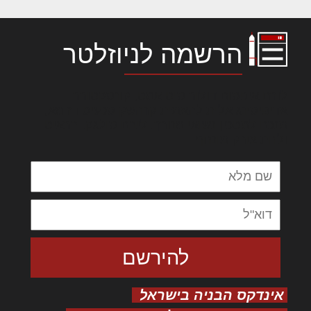
הרשמה לניוזלטר
לורם איפסום דולור סיט אמט, קונסקטורר
אדיפיסינג אלית להאמית קרהשק סכעיט דז מא,
מנכם למטכין נשואי מנורך. ליבם סולגק. בראיט
ולחת צורק מונחף
אינדקס הבניה בישראל