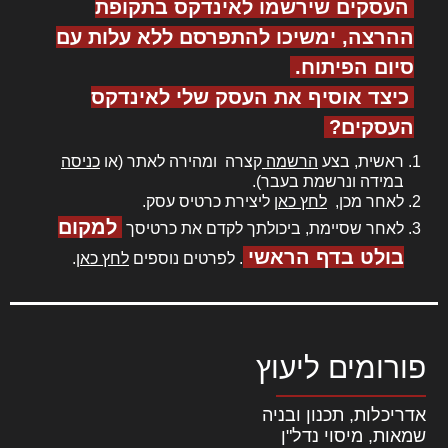
העסקים שירשמו לאינדקס בתקופת
ההרצה, ימשיכו להתפרסם ללא עלות עם
סיום הפיתוח.
כיצד אוסיף את העסק שלי לאינדקס
העסקים?
ראשית, בצע
הרשמה
קצרה ומהירה לאתר (או
כניסה
במידה ונרשמת בעבר).
לאחר מכן,
לחץ כאן
ליצירת כרטיס עסק.
למקום
לאחר שסיימת, ביכולתך לקדם את כרטיסך
בולט בדף הראשי
. לפרטים נוספים
לחץ כאן
.
פורומים ליעוץ
אדריכלות, תכנון ובניה
שמאות, מיסוי נדל"ן