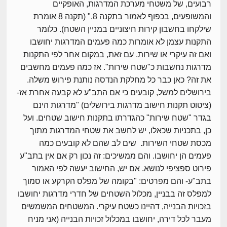
רבועים, של משטחי מערכת המדרגות, האופקיים
והמשופעים, בכפוף לאמור בתקנה 8." (תקנה 8 אומרת
שילקחו בחשבון קירות חיצוניים במניין השטח). כלומר
התקנות עצמן לא אומרות כמה פעמים המדרגות יחושבו
ואם זה עיקרי או שירות. עם זאת, במקום אחר לפי התקנות
מדרגות נחשבות כ"שטח שירות". אז כמה פעמים מחשבים
את זה? כאן כבר כל מחלקת הנדסה נותנת פירוש משלה.
בירושלים למשל, קובעים כי אם התב"ע לא קבעה אחרת אז-
(ציטוט תקנות חישוב מדרגות בירושלים) "מדרגות הינם
בגדר "שטח שירות" כהגדרתו בתקנות חישוב שטחים. ועל
כן, בתכניות שכאלו, יש לחשב את שטחי המדרגות מתוך
מכסת שטחי השירות. שים לב שהם לא קובעים כמה
פעמים הן יחושבו. והם ממשיכים: זה נכון רק אם אין בתב"ע
פירוט ספציפי לנושא. אם יש, החישוב יעשה לפי האמור
בתב"ע- והם מפרטים: "בקומה של מפלס הקרקע או סמוך
למפלס זה בבניין, מכלול השטחים של חדרי מדרגות יחושבו
בזכויות הבנייה, דהיינו כשטח עיקרי. המשטחים המשמשים
מעבר לכל דירה, יחושבו במכלול זכויות הבנייה (אני מניח