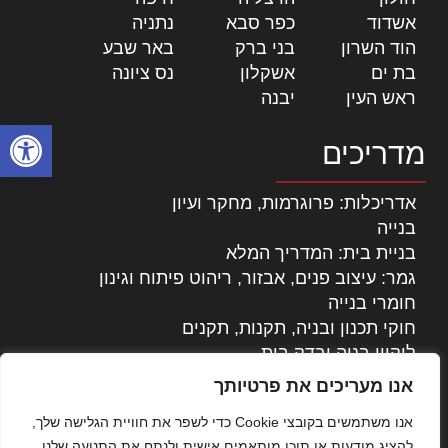
אשדוד
|
כפר סבא
|
נתניה
|
הוד השרון
|
בני ברק
|
באר שבע
|
בת ים
|
אשקלון
|
נס ציונה
|
ראש העין
|
יבנה
|
פתח סרגל
מדריכים
אדריכלות: פרוגרמות, מחקר ועיון
בנייה
בניית בית: המדריך המלא
גמר: עיצוב פנים, אבזור, ריהוט פיתוח וגינון
חומרי בנייה
חוקי תכנון ובניה, תקנות, תקנים
ליקויי בניה ובדק בית
נדל"ן: זכויות, אגרות ועסקאות
אנו מעריכים את פרטיותך
עיצוב הבית
אנו משתמשים בקובצי Cookie כדי לשפר את חוויית הגלישה שלך,
עקרונות ניהול אחזקה מתקדמות
להציג מודעות או תוכן מותאמים אישית ולנתח את התנועה שלנו.