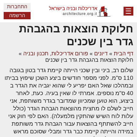
התחברות
אדריכלות ובניה בישראל
☰
architecture.org.il
הרשמה
חלוקת הוצאות בהגבהת
גדר בין שכנים
דף הבית
»
דיונים
»
פורום אדריכלות, תכנון ובניה
»
חלוקת הוצאות בהגבהת גדר בין שכנים
שלום רב, ביני ובין שכני הייתה קיימת גדר בטון בגובה
110 ס"מ. לפני מספר חודשים ביצע השכן שיפוץ בביתו
ובמהלכו שאל האם יפריע לי שהוא יגביה את הגדר ב
40 ס"מ נוספים. אמרתי לו שאין בעיה. כעת, לאחר
ביצוע, הוא טוען שמכיוון שמדובר בגדר משותפת, אני
חייב לשלם לו מחצית מהוצאות הגבהת הגדר (כולל
עלות לוח השיש שהתקין מלמעלה). האם לפי חוק אני
חייב להשתתף בהוצאות עבור הגבהת גדר משותפת
במידה והייתה קיימת כבר גדר ומבלי שסוכם מראש