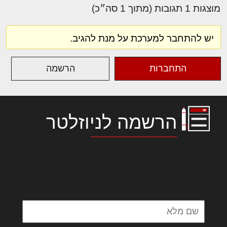
מוצגות 1 תגובות (מתוך 1 סה״כ)
יש להתחבר למערכת על מנת להגיב.
התחברות
הרשמה
הרשמה לניוזלטר
לורם איפסום דולור סיט אמט, קונסקטורר
אדיפיסינג אלית להאמית קרהשק סכעיט דז מא,
מנכם למטכין נשואי מנורך. ליבם סולגק. בראיט
ולחת צורק מונחף