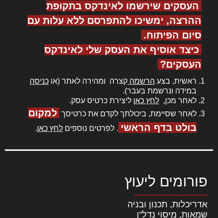
העסקים שירשמו לאינדקס בתקופת
ההרצה, ימשיכו להתפרסם ללא עלות עם
סיום הפיתוח.
כיצד אוסיף את העסק שלי לאינדקס
העסקים?
ראשית, בצע
הרשמה
קצרה ומהירה לאתר (או
כניסה
במידה ונרשמת בעבר).
לאחר מכן,
לחץ כאן
ליצירת כרטיס עסק.
למקום
לאחר שסיימת, ביכולתך לקדם את כרטיסך
בולט בדף הראשי
. לפרטים נוספים
לחץ כאן
.
פורומים ליעוץ
אדריכלות, תכנון ובניה
שמאות, מיסוי נדל"ן