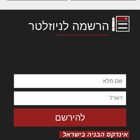
הרשמה לניוזלטר
לורם איפסום דולור סיט אמט, קונסקטורר
אדיפיסינג אלית להאמית קרהשק סכעיט דז מא,
מנכם למטכין נשואי מנורך. ליבם סולגק. בראיט
ולחת צורק מונחף
אינדקס הבניה בישראל