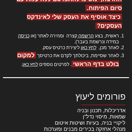
סיום הפיתוח.
כיצד אוסיף את העסק שלי לאינדקס
העסקים?
ראשית, בצע
הרשמה
קצרה ומהירה לאתר (או
כניסה
במידה ונרשמת בעבר).
לאחר מכן,
לחץ כאן
ליצירת כרטיס עסק.
למקום
לאחר שסיימת, ביכולתך לקדם את כרטיסך
בולט בדף הראשי
. לפרטים נוספים
לחץ כאן
.
פורומים ליעוץ
אדריכלות, תכנון ובניה
שמאות, מיסוי נדל"ן
ליקויי בניה, בעיות ושיטות איטום
מנהלי אחזקה בכירים מבנים ומערכות