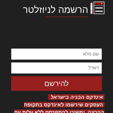
הרשמה לניוזלטר
לורם איפסום דולור סיט אמט, קונסקטורר
אדיפיסינג אלית להאמית קרהשק סכעיט דז מא,
מנכם למטכין נשואי מנורך. ליבם סולגק. בראיט
ולחת צורק מונחף
אינדקס הבניה בישראל
העסקים שירשמו לאינדקס בתקופת
ההרצה, ימשיכו להתפרסם ללא עלות עם