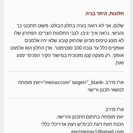
חלונות, היתר בניה
שלום, אני לא רואה בעיה בחלון הבולט. פשוט תתכנני כך
והגישי. נראה איך יגיבו. לגבי החלונות הצרים: הפתרון שלו
לא מונע טיפוס מכיוון שהחוק קובע שלא יהיו אלמנים
אופקיים כלל עד גובה 100 סנטימטר. אדן החלון הוא אלמנט
אופקי. רק מעקה קטן מזכוכית במישור הקיר הפנימי ימנע
זאת.
ארז מירב -meirav.com" target="_blank">יועץ מומחה
לנושאי תכנון ורישוי
ארז מירב
יועץ מומחה בתחום התכנון והרישוי,
הכנת חוות דעת לבימ"ש ויעוץ אדריכלי כללי
erezmeirav1@gmail.com