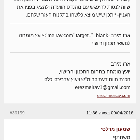
שווה לנסות להיפגש עם מהנדס הוועדה ולהציג בפניו את
העניין- ייתכן שיש מוצא כלשהו בתקנות העזר שלהם.
ארז מירב -meirav.com" target="_blank">יועץ מומחה
לנושאי תכנון ורישוי
ארז מירב
יועץ מומחה בתחום התכנון והרישוי,
הכנת חוות דעת לבימ"ש ויעוץ אדריכלי כללי
erezmeirav1@gmail.com
erez-meirav.com
09/04/2016 בשעה 11:36
#36159
שמעון מדלסי
משתתף