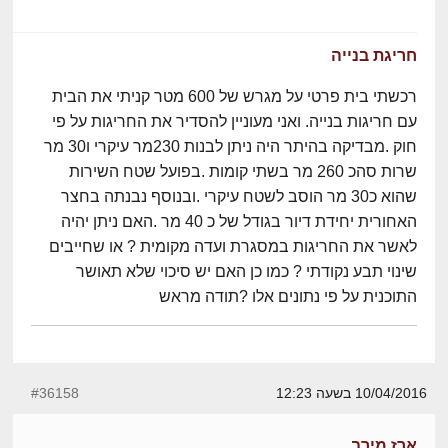
חריגת בנייה
רכשתי בית פרטי על מגרש של 600 מטר קניתי את הבית
עם חריגות בנייה. ואני מעוניין להסדיר את החריגות על פי
חוק .מבדיקה בהיתר היה ניתן לבנות 230מר עיקרי ו30 מר
שרות סהכ 260 מר בשתי קומות .בפועל שטח השירות
שהוא כ30 מר הוסב לשטח עיקרי .ובנוסף נבנתה בחצר
האחורית יחידת דיור בגודל של כ 40 מר .האם ניתן יהיה
לאשר את החריגות במסגרת ועדה מקומית ? או שחייבים
שינוי תבע נקודתי ? כמו כן האם יש סיכוי שלא תאושר
התוכנית על פי נתונים אלו ?תודה מראש
10/04/2016 בשעה 12:23
#36158
ארז מירב