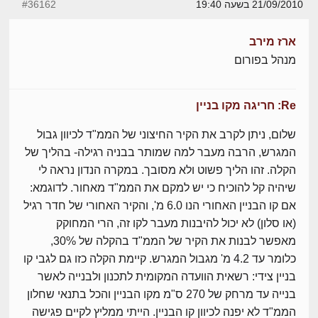
21/09/2010 בשעה 19:40
#36162
ארז מירב
מנהל בפורום
Re: חריגה מקו בניין
שלום, ניתן לקרב את הקיר החיצוני של הממ"ד לכיוון גבול
המגרש, הרבה מעבר למה שמותר בבניה רגילה- בהליך של
הקלה. זהו הליך פשוט ולא מסובך. במקרה הנדון נראה לי
שיהיה קל להוכיח כי יש למקם את הממ"ד מאחור. לדוגמא:
אם קו הבניין האחורי הנו 6.0 מ', והקיר האחורי של חדר רגיל
(או סלון) לא יכול להיבנות מעבר לקו זה, הרי המחוקק
מאפשר לבנות את הקיר של הממ"ד בהקלה של 30%,
כלומר עד 4.2 מ' מגבול המגרש. קיימת הקלה כזו גם לגבי קו
בניין צידי: רשאית הוועדה המקומית לתכנון ולבנייה לאשר
בנייה עד מרחק של 270 ס"מ מקו הבניין והכל בתנאי שחלון
הממ"ד לא יפנה לכיוון קו הבניין. הייתי ממליץ לקיים פגישה