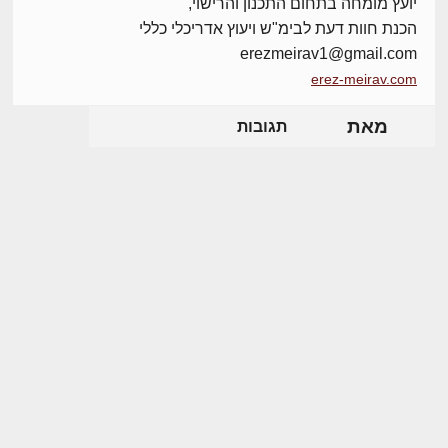
יועץ מומחה בתחום התכנון והרישוי,
הכנת חוות דעת לבימ"ש ויעוץ אדריכלי כללי
erezmeirav1@gmail.com
erez-meirav.com
מאת
תגובות