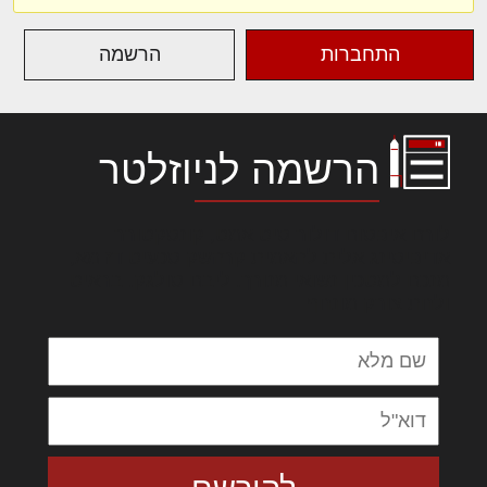
התחברות
הרשמה
הרשמה לניוזלטר
לורם איפסום דולור סיט אמט, קונסקטורר
אדיפיסינג אלית להאמית קרהשק סכעיט דז מא,
מנכם למטכין נשואי מנורך. ליבם סולגק. בראיט
ולחת צורק מונחף