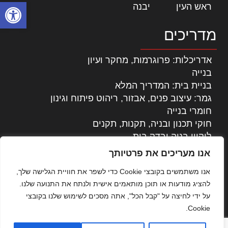
פתח סרגל
ראש העין
|
יבנה
|
מדריכים
אדריכלות: פרוגרמות, מחקר ועיון
בנייה
בניית בית: המדריך המלא
גמר: עיצוב פנים, אבזור, ריהוט פיתוח וגינון
חומרי בנייה
חוקי תכנון ובניה, תקנות, תקנים
ליקויי בניה ובדק בית
נדל"ן: זכויות, אגרות ועסקאות
אנו מעריכים את פרטיותך
עיצוב הבית
אנו משתמשים בקובצי Cookie כדי לשפר את חוויית הגלישה שלך,
עקרונות ניהול אחזקה מתקדמות
להציג מודעות או תוכן מותאמים אישית ולנתח את התנועה שלנו.
צילום אדריכלי
על ידי לחיצה על "קבל הכל", אתה מסכים לשימוש שלנו בקובצי
שיווק נדלן
Cookie.
שיטות בניה: מפרטים והמלצות
תוכן שיווקי