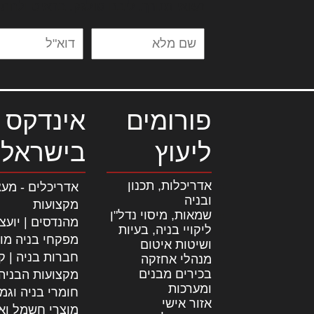
נשואי מנורך. ליבם סולגק. בראיט ולחת
פורומים
אינדקס 
ליעוץ
בישראל
אדריכלות, תכנון
אדריכלים - מעצ
ובניה
מקצועות
שמאות, מיסוי נדל"ן
מהנדסים | יועצ
ליקויי בניה, בעיות
מפקחי בניה מו
ושיטות איטום
חברות בניה | קב
מנהלי אחזקה
בכירים מבנים
מקצועות הבניה
ומערכות
חומרי בניה וגמ
אזור אישי
מוצרי חשמל וא