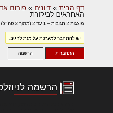
דף הבית
»
דיונים
»
פורום אדר
האחראים לביקורת
מוצגות 2 תגובות – 1 עד 2 (מתוך 2 סה״כ)
יש להתחבר למערכת על מנת להגיב.
התחברות
הרשמה
הרשמה לניוזלט
לורם איפסום דולור סיט אמט, קונסקטור
אלית להאמית קרהשק סכעיט דז מא, מנ