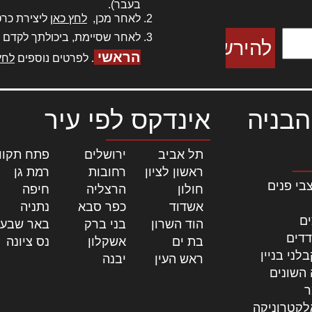
בעבר).
 צורק מונחף
לאחר מכן,
לחץ כאן
ליצירת כרט
לאחר שסיימת, ביכולתך לקדם 
הראשי
. לפרטים נוספים
לחץ
הבניה
אינדקס לפי עיר
תל אביב
|
ירושלים
|
פתח תקוו
ראשון לציון
|
רחובות
|
רמת גן
|
בי פנים
חולון
|
הרצליה
|
חיפה
|
אשדוד
|
כפר סבא
|
נתניה
|
ים
הוד השרון
|
בני ברק
|
באר שבע
דדים
בת ים
|
אשקלון
|
נס ציונה
|
לני בניין
ראש העין
|
יבנה
|
 השונים
ר
לקטרוניקה