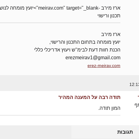
ארז מירב -meirav.com" target="_blank">יועץ מומחה 
תכנון ורישוי
ארז מירב
יועץ מומחה בתחום התכנון והרישוי,
הכנת חוות דעת לבימ"ש ויעוץ אדריכלי כללי
erezmeirav1@gmail.com
erez-meirav.com
תודה רבה על המענה המהיר
ף
המון תודה.
תגובות