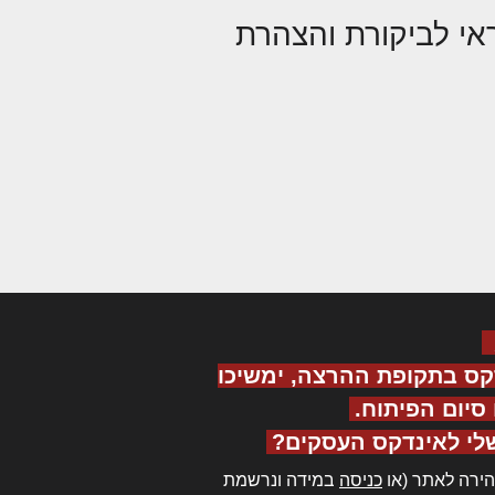
אי לביקורת והצהרת
קס בתקופת ההרצה, ימשיכו
יום הפיתוח.
לי לאינדקס העסקים?
ירה לאתר (או
כניסה
במידה ונרשמת