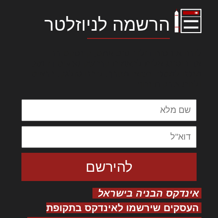
הרשמה לניוזלטר
לורם איפסום דולור סיט אמט, קונסקטורר
אדיפיסינג אלית להאמית קרהשק סכעיט דז מא,
מנכם למטכין נשואי מנורך. ליבם סולגק. בראיט
ולחת צורק מונחף
אינדקס הבניה בישראל
העסקים שירשמו לאינדקס בתקופת