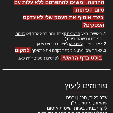
ההרצה, ימשיכו להתפרסם ללא עלות עם
סיום הפיתוח.
כיצד אוסיף את העסק שלי לאינדקס
העסקים?
ראשית, בצע
הרשמה
קצרה ומהירה לאתר (או
כניסה
במידה ונרשמת בעבר).
לאחר מכן,
לחץ כאן
ליצירת כרטיס עסק.
למקום
לאחר שסיימת, ביכולתך לקדם את כרטיסך
בולט בדף הראשי
. לפרטים נוספים
לחץ כאן
.
פורומים ליעוץ
אדריכלות, תכנון ובניה
שמאות, מיסוי נדל"ן
ליקויי בניה, בעיות ושיטות איטום