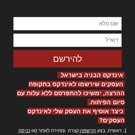
מנכם למטכין נשואי מנורך. ליבם סולגק. בראיט
ולחת צורק מונחף
אינדקס הבניה בישראל
העסקים שירשמו לאינדקס בתקופת
ההרצה, ימשיכו להתפרסם ללא עלות עם
סיום הפיתוח.
כיצד אוסיף את העסק שלי לאינדקס
העסקים?
ראשית, בצע
הרשמה
קצרה ומהירה לאתר (או
כניסה