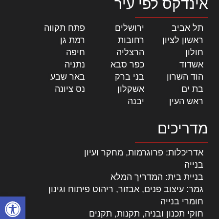
אינדקס לפי עיר
תל אביב
|
ירושלים
|
פתח תקווה
|
ראשון לציון
|
רחובות
|
רמת גן
|
חולון
|
הרצליה
|
חיפה
|
אשדוד
|
כפר סבא
|
נתניה
|
הוד השרון
|
בני ברק
|
באר שבע
|
בת ים
|
אשקלון
|
נס ציונה
|
ראש העין
|
יבנה
|
מדריכים
אדריכלות: פרוגרמות, מחקר ועיון
בנייה
בניית בית: המדריך המלא
גמר: עיצוב פנים, אבזור, ריהוט פיתוח וגינון
פתח סרגל
חומרי בנייה
חוקי תכנון ובניה, תקנות, תקנים