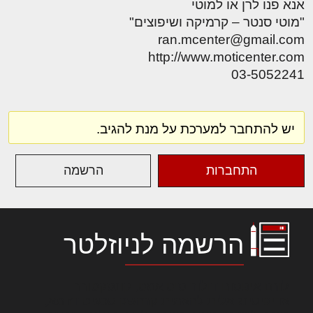
אנא פנו לרן או למוטי
"מוטי סנטר – קרמיקה ושיפוצים"
ran.mcenter@gmail.com
http://www.moticenter.com
03-5052241
יש להתחבר למערכת על מנת להגיב.
התחברות
הרשמה
הרשמה לניוזלטר
לורם איפסום דולור סיט אמט, קונסקטורר
אדיפיסינג אלית להאמית קרהשק סכעיט דז מא,