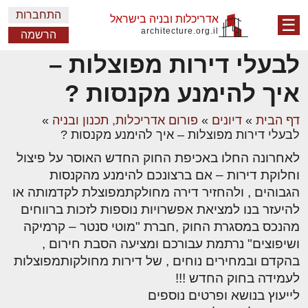
התחברות
אדריכלות ובניה בישראל
☰
architecture.org.il
הרשמה
לבעלי דירות מפוצלות –
איך להימנע מקנסות ?
דף הבית
»
דיונים
»
פורום אדריכלות, תכנון ובניה
»
לבעלי דירות מפוצלות – איך להימנע מקנסות ?
לאחרונה החלו באכיפת החוק החדש האוסר על פיצול
וחלוקת דירות – אם ברצונכם להימנע מהקנסות
הגבוהים , ולהחזיר דירה מחולקתמפוצלת לקדמותה או
להיעזר בנו למציאת אפשרויות נוספות לזכות ברווחים
מהנכס במסגרת החוק ,חברת "מוטי סנטר – קרמיקה
ושיפוצים" נרתמת עבורכם ומציעה הסבת חירום ,
בהקדם ובמחירים נוחים , של דירות מחולקותמפוצלות
לעמידה בחוק החדש !!!
לייעוץ בנושא ופרטים נוספים