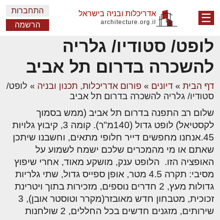
התחברות
אדריכלות ובניה בישראל
☰
architecture.org.il
הרשמה
לופט/ סטודיו/ גלריה
להשכרה בדרום תל אביב
דף הבית
»
דיונים
»
פורום אדריכלות, תכנון ובניה
»
לופט/
סטודיו/ גלריה להשכרה בדרום תל אביב
שלום רב התפנה בדרום תל אביב (ממש בסמוך
לקסטיאל) לופט גדול (140מ"ר). קומה 3, קיבוץ גלויות
45.אנחנו מחפשים דייר חלופי מתאים, וחשבנו שיתכן
שאתם או מי מהמכרים שלכם ישמח לשמוע על
האופציה הזו. הלופט ענק, מושקע מאוד, אחרי שיפוץ
מסיבי: תקרה 4.5 מטר, אופן ספייס גדול, שתי גלריות
גדולות מעץ, 2 חדרים נוספים, מזכירות בתוך ויטרינת
זכוכית, מטבחון חדש מאובזר(מקרר וטוסטר אובן), 3
שירותים, מזגנים חדשים בכל החללים, 2 שולחנות