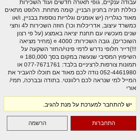
עבודה ענקיים, גופי תאורה חדשים ועוד השכירות
כוללת חניה בחניון הבניין, קומה מתחת. הלופט מתאים
מאוד כגלריה (יש אומנים וגלריות נוספות בבניין, ו/או
כמשרד עיצוב, אדריכלות וכו') חוזה השכירות ל4 וחצי
שנים מעכשיו עם תחנת יציאה באמצע (על פי רצון
השוכרים), גובה השכירות: 4000 ¤ (מחיר מציאה
!!!)דייר חלופי נדרש לדמי פינוי/החזר השקעה על
השיפוץ המסיבי שנעשה במקום בסך 180,000 ¤
תמונות צורפות.לרציניים בלבד: 077-7671761 או
052-4461980 נודה לכם מאוד אם תוכלו להעביר את
המייל למי שנראה לכם רלוונטי. בתודה ובברכה, תמי/
אורי
יש להתחבר למערכת על מנת להגיב.
התחברות
הרשמה