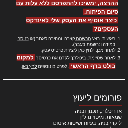
ההרצה, ימשיכו להתפרסם ללא עלות עם
סיום הפיתוח.
כיצד אוסיף את העסק שלי לאינדקס
העסקים?
ראשית, בצע
הרשמה
קצרה ומהירה לאתר (או
כניסה
במידה ונרשמת בעבר).
לאחר מכן,
לחץ כאן
ליצירת כרטיס עסק.
למקום
לאחר שסיימת, ביכולתך לקדם את כרטיסך
בולט בדף הראשי
. לפרטים נוספים
לחץ כאן
.
פורומים ליעוץ
אדריכלות, תכנון ובניה
שמאות, מיסוי נדל"ן
ליקויי בניה, בעיות ושיטות איטום