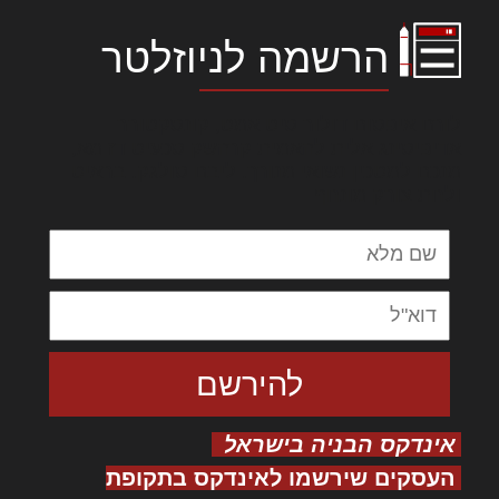
הרשמה לניוזלטר
לורם איפסום דולור סיט אמט, קונסקטורר
אדיפיסינג אלית להאמית קרהשק סכעיט דז מא,
מנכם למטכין נשואי מנורך. ליבם סולגק. בראיט
ולחת צורק מונחף
אינדקס הבניה בישראל
העסקים שירשמו לאינדקס בתקופת