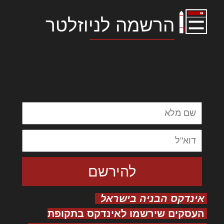
הרשמה לניוזלטר
לורם איפסום דולור סיט אמט, קונסקטורר
אדיפיסינג אלית להאמית קרהשק סכעיט דז מא,
מנכם למטכין נשואי מנורך. ליבם סולגק. בראיט
ולחת צורק מונחף
אינדקס הבניה בישראל
העסקים שירשמו לאינדקס בתקופת