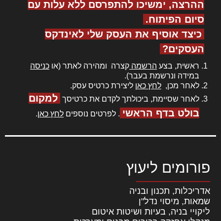
ההרצה, ימשיכו להתפרסם ללא עלות עם
סיום הפיתוח.
כיצד אוסיף את העסק שלי לאינדקס
העסקים?
ראשית, בצע
הרשמה
קצרה ומהירה לאתר (או
כניסה
במידה ונרשמת בעבר).
לאחר מכן,
לחץ כאן
ליצירת כרטיס עסק.
למקום
לאחר שסיימת, ביכולתך לקדם את כרטיסך
בולט בדף הראשי
. לפרטים נוספים
לחץ כאן
.
פורומים ליעוץ
אדריכלות, תכנון ובניה
שמאות, מיסוי נדל"ן
ליקויי בניה, בעיות ושיטות איטום