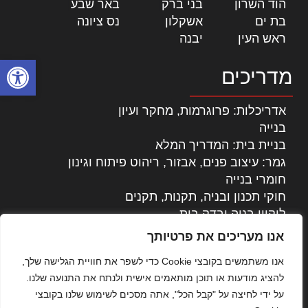
הוד השרון
|
בני ברק
|
באר שבע
|
בת ים
|
אשקלון
|
נס ציונה
|
ראש העין
|
יבנה
|
פתח סרגל
מדריכים
אדריכלות: פרוגרמות, מחקר ועיון
בנייה
בניית בית: המדריך המלא
גמר: עיצוב פנים, אבזור, ריהוט פיתוח וגינון
חומרי בנייה
חוקי תכנון ובניה, תקנות, תקנים
ליקויי בניה ובדק בית
נדל"ן: זכויות, אגרות ועסקאות
אנו מעריכים את פרטיותך
עיצוב הבית
אנו משתמשים בקובצי Cookie כדי לשפר את חוויית הגלישה שלך,
עקרונות ניהול אחזקה מתקדמות
להציג מודעות או תוכן מותאמים אישית ולנתח את התנועה שלנו.
צילום אדריכלי
על ידי לחיצה על "קבל הכל", אתה מסכים לשימוש שלנו בקובצי
שיווק נדלן