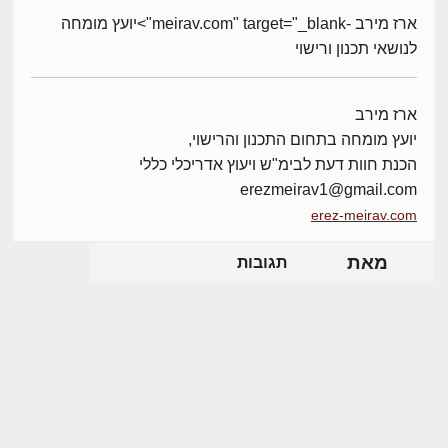
ארז מירב -meirav.com" target="_blank">יועץ מומחה
לנושאי תכנון ורישוי
ארז מירב
יועץ מומחה בתחום התכנון והרישוי,
הכנת חוות דעת לבימ"ש ויעוץ אדריכלי כללי
erezmeirav1@gmail.com
erez-meirav.com
מאת
תגובות