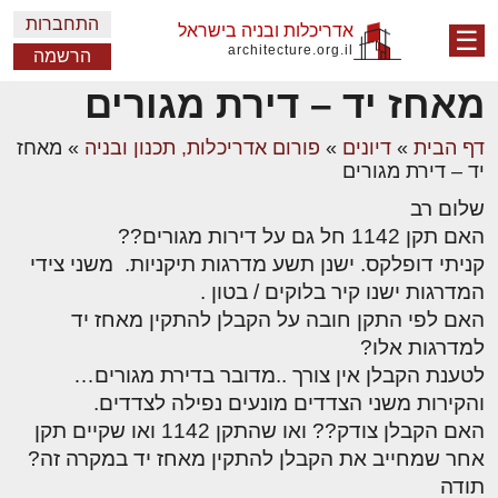
התחברות
אדריכלות ובניה בישראל
☰
architecture.org.il
הרשמה
מאחז יד – דירת מגורים
דף הבית
»
דיונים
»
פורום אדריכלות, תכנון ובניה
»
מאחז
יד – דירת מגורים
שלום רב
האם תקן 1142 חל גם על דירות מגורים??
קניתי דופלקס. ישנן תשע מדרגות תיקניות. משני צידי
המדרגות ישנו קיר בלוקים / בטון .
האם לפי התקן חובה על הקבלן להתקין מאחז יד
למדרגות אלו?
לטענת הקבלן אין צורך ..מדובר בדירת מגורים…
והקירות משני הצדדים מונעים נפילה לצדדים.
האם הקבלן צודק?? ואו שהתקן 1142 ואו שקיים תקן
אחר שמחייב את הקבלן להתקין מאחז יד במקרה זה?
תודה