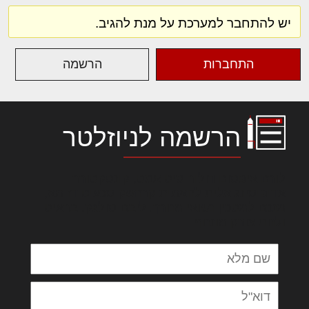
יש להתחבר למערכת על מנת להגיב.
התחברות
הרשמה
הרשמה לניוזלטר
לורם איפסום דולור סיט אמט, קונסקטורר
אדיפיסינג אלית להאמית קרהשק סכעיט דז מא,
מנכם למטכין נשואי מנורך. ליבם סולגק. בראיט
ולחת צורק מונחף