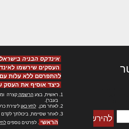
אינדקס הבניה בישראל
ר
העסקים שירשמו לאינד
להתפרסם ללא עלות עם ס
כיצד אוסיף את העסק ש
ר אדיפיסינג
ראשית, בצע
הרשמה
קצרה ומה
כם למטכין
בעבר).
 צורק מונחף
לאחר מכן,
לחץ כאן
ליצירת כרט
לאחר שסיימת, ביכולתך לקדם 
הראשי
. לפרטים נוספים
לחץ