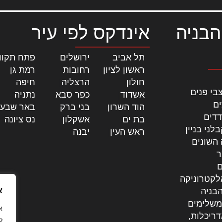
הבניה
אינדקס לפי עיר
תל אביב
|
ירושלים
|
פתח תקוו
ראשון לציון
|
רחובות
|
רמת גן
|
חולון
|
הרצליה
|
חיפה
|
בי פנים
אשדוד
|
כפר סבא
|
נתניה
|
ים
הוד השרון
|
בני ברק
|
באר שבע
דדים
בת ים
|
אשקלון
|
נס ציונה
|
לני בניין
ראש העין
|
יבנה
|
 השונים
ר
ם
לקטרוניקה
א
בניה
משלימים
דריכלות,
ל