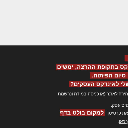
קס בתקופת ההרצה, ימשיכו
יום הפיתוח.
לי לאינדקס העסקים?
ירה לאתר (או
כניסה
במידה ונרשמת
יס עסק.
למקום בולט בדף
את כרטיסך
 כאן
.