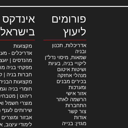
פורומים
אינדקס 
ליעוץ
בישראל
אדריכלות, תכנון
מקצועות
ובניה
אדריכלים - מעצ
שמאות, מיסוי נדל"ן
מהנדסים | יועצ
ליקויי בניה, בעיות
מפקחי בניה מו
ושיטות איטום
חברות בניה | קב
מנהלי אחזקה
בכירים מבנים
מקצועות הבניה
ומערכות
חומרי בניה וגמ
אזור אישי
ריהוט | מטבחי
הרשמה לאתר
מוצרי חשמל וא
התחברות
שירותים לענף ה
צור קשר
אודות
אבזור ומוצרים 
מגזין: בנייה
לימודי עיצוב, א