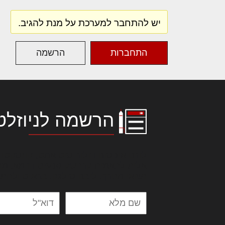
יש להתחבר למערכת על מנת להגיב.
התחברות
הרשמה
הרשמה לניוזלט
לורם איפסום דולור סיט אמט, קונסקטור
אלית להאמית קרהשק סכעיט דז מא, מנ
נשואי מנורך. ליבם סולגק. בראיט ולחת