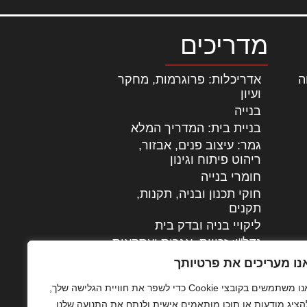
מדריכים
ה
|
אדריכלות: פרוגרמות, מחקר
ועיון
בנייה
בניית בית: המדריך המלא
גמר: עיצוב פנים, אבזור,
|
ריהוט פיתוח וגינון
חומרי בנייה
חוקי תכנון ובניה, תקנות,
תקנים
ליקויי בניה ובדק בית
נדל"ן: זכויות, אגרות ועסקאות
עיצוב הבית
נו מעריכים את פרטיותך
עקרונות ניהול אחזקה
אנו משתמשים בקובצי Cookie כדי לשפר את חוויית הגלישה שלך,
מתקדמות
הציג מודעות או תוכן מותאמים אישית ולנתח את התנועה שלנו.