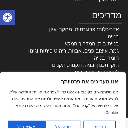
פתח סרגל
מדריכים
אדריכלות: פרוגרמות, מחקר ועיון
בנייה
בניית בית: המדריך המלא
גמר: עיצוב פנים, אבזור, ריהוט פיתוח וגינון
חומרי בנייה
חוקי תכנון ובניה, תקנות, תקנים
ליקויי בניה ובדק בית
נדל"ן: זכויות, אגרות ועסקאות
אנו מעריכים את פרטיותך
עיצוב הבית
אנו משתמשים בקובצי Cookie כדי לשפר את חוויית הגלישה שלך,
עקרונות ניהול אחזקה מתקדמות
להציג מודעות או תוכן מותאמים אישית ולנתח את התנועה שלנו.
צילום אדריכלי
על ידי לחיצה על "קבל הכל", אתה מסכים לשימוש שלנו בקובצי
שיווק נדלן
Cookie.
שיטות בניה: מפרטים והמלצות
תוכן שיווקי
הגדרות
דוחה הכל
מאשר הכל