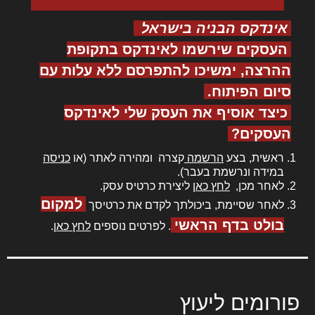
אינדקס הבניה בישראל
העסקים שירשמו לאינדקס בתקופת
ההרצה, ימשיכו להתפרסם ללא עלות עם
סיום הפיתוח.
כיצד אוסיף את העסק שלי לאינדקס
העסקים?
ראשית, בצע
הרשמה
קצרה ומהירה לאתר (או
כניסה
במידה ונרשמת בעבר).
לאחר מכן,
לחץ כאן
ליצירת כרטיס עסק.
למקום
לאחר שסיימת, ביכולתך לקדם את כרטיסך
בולט בדף הראשי
. לפרטים נוספים
לחץ כאן
.
פורומים ליעוץ