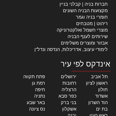
חברות בניה | קבלני בניין
מקצועות הבניה השונים
חומרי בניה וגמר
ריהוט | מטבחים
מוצרי חשמל ואלקטרוניקה
שירותים לענף הבניה
אבזור ומוצרים משלימים
לימודי עיצוב, אדריכלות, הנדסה ונדל"ן
אינדקס לפי עיר
תל אביב
|
ירושלים
|
פתח תקווה
|
ראשון לציון
|
רחובות
|
רמת גן
|
חולון
|
הרצליה
|
חיפה
|
אשדוד
|
כפר סבא
|
נתניה
|
הוד השרון
|
בני ברק
|
באר שבע
|
בת ים
|
אשקלון
|
נס ציונה
|
ראש העין
|
יבנה
|