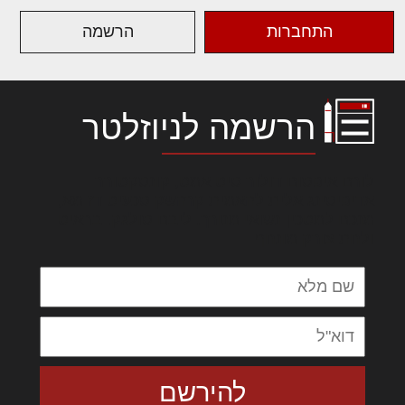
התחברות
הרשמה
הרשמה לניוזלטר
לורם איפסום דולור סיט אמט, קונסקטורר
אדיפיסינג אלית להאמית קרהשק סכעיט דז מא,
מנכם למטכין נשואי מנורך. ליבם סולגק. בראיט
ולחת צורק מונחף