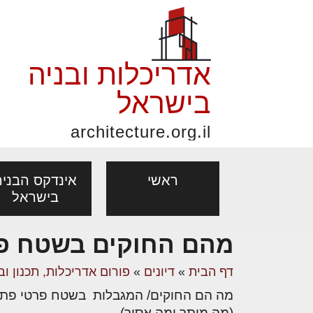
אדריכלות ובניה
בישראל
architecture.org.il
ראשי
אינדקס הבניה
בישראל
מהם החוקים בשטח פ
פורום אדריכלות, תכנון
פ
אדריכלות: פרוגרמות,
נדל"ן: זכו
דף הבית
»
דיונים
»
פורום אדריכלות, תכנון וב
אדריכלים - מעצב
ובניה
נ
מחקר ועיון
ועסקאות
מה הם החוקים/ המגבלות בשטח פרטי פתו
מקצועות
בנייה
עיצוב הבי
יעוץ מקצועי לבונים, למשפצים
מת
(מה מותר ומה אסור)