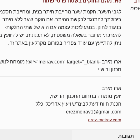
רב
Re: מהם החוקים בשטח פרטי פתוח
רום
לגבי השער: הקמת שער מחייבת היתר בניה, ומחייבת הסכמ
ביכולתך להתנגד לבקשת ההיתר. אם הוקם שער ללא היתר- 
בניגוד לחוק. בנוגע לזכות עצמה אם היא של שתי החלקות-
להערכתי מדובר בשאלה משפטית, לא תכנונית. יש להיוועץ בע
ניתן להתייעץ עם עו"ד צפריר בפורום מקרקעין באתר זה.
ארז מירב -meirav.com" target="_blank">יועץ מומחה 
תכנון ורישוי
ארז מירב
יועץ מומחה בתחום התכנון והרישוי,
הכנת חוות דעת לבימ"ש ויעוץ אדריכלי כללי
erezmeirav1@gmail.com
erez-meirav.com
תגובות