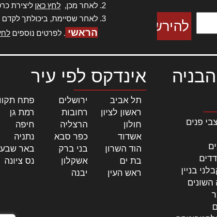
לאחר מכן,
לחץ כאן
ליצירת כרט
לאחר שסיימת, ביכולתך לקדם 
הראשי
. לפרטים נוספים
לחץ
הבניה
אינדקס לפי עיר
תל אביב
|
ירושלים
|
פתח תקוו
ראשון לציון
|
רחובות
|
רמת גן
|
בי פנים
חולון
|
הרצליה
|
חיפה
|
אשדוד
|
כפר סבא
|
נתניה
|
ים
הוד השרון
|
בני ברק
|
באר שבע
דדים
בת ים
|
אשקלון
|
נס ציונה
|
לני בניין
ראש העין
|
יבנה
|
 השונים
ר
ם