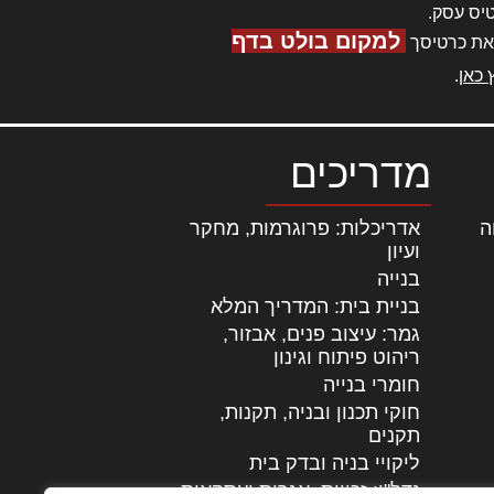
יס עסק.
למקום בולט בדף
את כרטיסך
 כאן
.
מדריכים
ה
|
אדריכלות: פרוגרמות, מחקר
ועיון
בנייה
בניית בית: המדריך המלא
גמר: עיצוב פנים, אבזור,
|
ריהוט פיתוח וגינון
חומרי בנייה
חוקי תכנון ובניה, תקנות,
תקנים
ליקויי בניה ובדק בית
נדל"ן: זכויות, אגרות ועסקאות