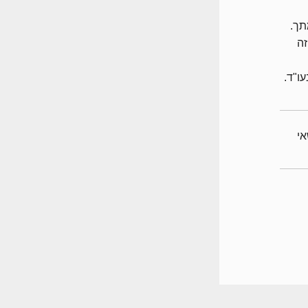
תך.
זה
ו"ד.
לנושאי