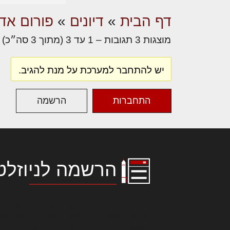
דף הבית
»
דיונים
»
פורום אדר
מוצגות 3 תגובות – 1 עד 3 (מתוך 3 סה״כ)
יש להתחבר למערכת על מנת להגיב.
התחברות
הרשמה
הרשמה לניוזלט
לורם איפסום דולור סיט אמט, קונסקטור
אלית להאמית קרהשק סכעיט דז מא, מנ
נשואי מנורך. ליבם סולגק. בראיט ולחת