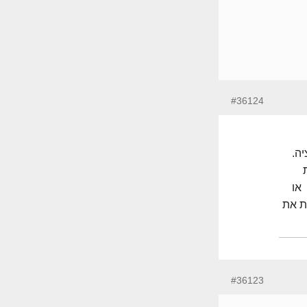
#36124
לא פרצלציה.
או
ת את
#36123