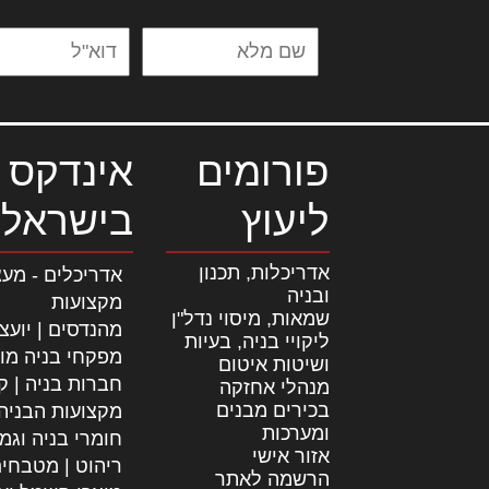
פורומים
אינדקס 
ליעוץ
בישראל
אדריכלות, תכנון
אדריכלים - מעצ
ובניה
מקצועות
שמאות, מיסוי נדל"ן
מהנדסים | יועצ
ליקויי בניה, בעיות
מפקחי בניה מו
ושיטות איטום
חברות בניה | קב
מנהלי אחזקה
בכירים מבנים
מקצועות הבניה
ומערכות
חומרי בניה וגמ
אזור אישי
ריהוט | מטבחי
הרשמה לאתר