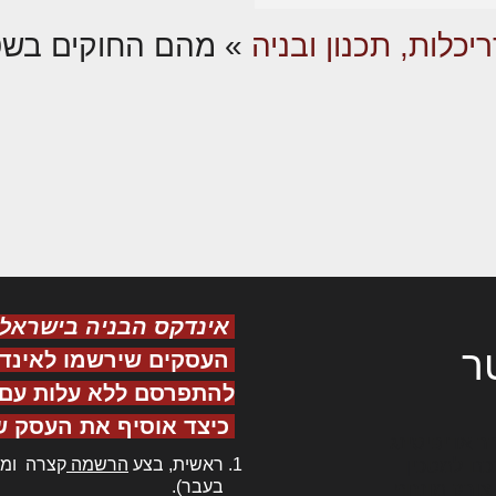
יכלות, תכנון ובניה
»
מהם החוקים בשט
אינדקס הבניה בישראל
ר
העסקים שירשמו לאינד
להתפרסם ללא עלות עם ס
כיצד אוסיף את העסק ש
ר אדיפיסינג
ראשית, בצע
הרשמה
קצרה ומה
כם למטכין
בעבר).
 צורק מונחף