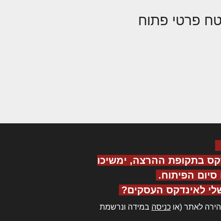
ח פרטי פתוח
קס בתקופת ההרצה, ימשיכו
יום הפיתוח.
לי לאינדקס העסקים?
ירה לאתר (או
כניסה
במידה ונרשמת