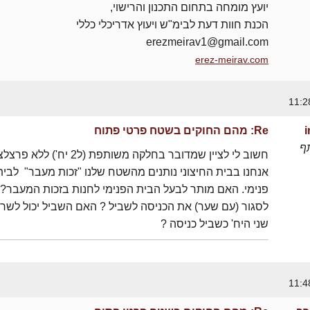
יועץ מומחה בתחום התכנון והרישוי,
הכנת חוות דעת לבימ"ש ויעוץ אדריכלי כללי
erezmeirav1@gmail.com
erez-meirav.com
Re: מהם החוקים בשטח פרטי פתוח
ף
חשוב לי לציין שמדובר בחלקה משותפת (ל2 יח') ל
אנחנו בבית החיצוני נותנים מהשטח שלנו "זכות מעבר" לבית
פנימי. האם מותר לבעל הבית הפנימי לחנות בזכות המעבר? 
לסגור (עם שער) את הכניסה לשביל ? האם השביל יכול לשר
שני היח' כשביל כניסה ?