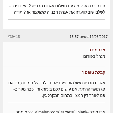
תודה רבה ארז. מה עם תשלום אגרות הבנייה ? האם נידרש
לשלם שוב לוועדה את אגרת הבנייה ששולמה אז ? תודה
19/06/2017 בשעה 15:57
#39415
ארז מירב
מנהל בפורום
קבלת טופס 4
אגרות הבניה משולמות פעם אחת בלבד על המבנה, גם אם
פג תוקף ההיתר. אם עושים לכם בעיות- והיו כבר מקרים-
פנו לעורך דין המצוי בתחום המקרקעין.
ארז מירב -meirav.com" target="_blank">יועץ מומחה