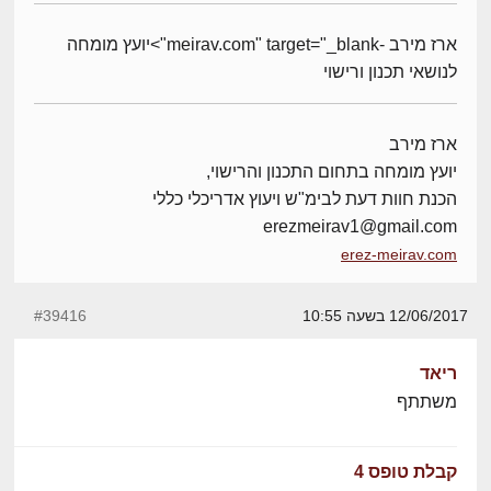
ארז מירב -meirav.com" target="_blank">יועץ מומחה
לנושאי תכנון ורישוי
ארז מירב
יועץ מומחה בתחום התכנון והרישוי,
הכנת חוות דעת לבימ"ש ויעוץ אדריכלי כללי
erezmeirav1@gmail.com
erez-meirav.com
12/06/2017 בשעה 10:55
#39416
ריאד
משתתף
קבלת טופס 4