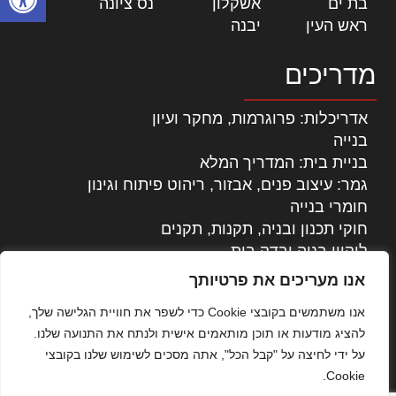
בת ים
|
אשקלון
|
נס ציונה
|
ראש העין
|
יבנה
|
מדריכים
אדריכלות: פרוגרמות, מחקר ועיון
בנייה
בניית בית: המדריך המלא
גמר: עיצוב פנים, אבזור, ריהוט פיתוח וגינון
חומרי בנייה
חוקי תכנון ובניה, תקנות, תקנים
ליקויי בניה ובדק בית
נדל"ן: זכויות, אגרות ועסקאות
אנו מעריכים את פרטיותך
עיצוב הבית
אנו משתמשים בקובצי Cookie כדי לשפר את חוויית הגלישה שלך,
עקרונות ניהול אחזקה מתקדמות
להציג מודעות או תוכן מותאמים אישית ולנתח את התנועה שלנו.
צילום אדריכלי
על ידי לחיצה על "קבל הכל", אתה מסכים לשימוש שלנו בקובצי
שיווק נדלן
Cookie.
שיטות בניה: מפרטים והמלצות