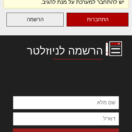
יש להתחבר למערכת על מנת להגיב.
התחברות
הרשמה
הרשמה לניוזלטר
לורם איפסום דולור סיט אמט, קונסקטורר
אדיפיסינג אלית להאמית קרהשק סכעיט דז מא,
מנכם למטכין נשואי מנורך. ליבם סולגק. בראיט
ולחת צורק מונחף